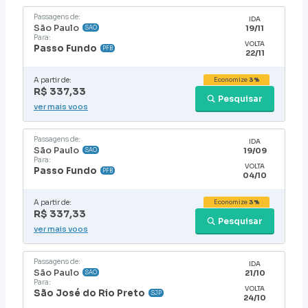
Passagens de:
IDA
São Paulo
19/11
SAO
Para:
VOLTA
Passo Fundo
PFB
22/11
A partir de:
Economize
3%
R$ 337,33
Pesquisar
ver mais voos
Passagens de:
IDA
São Paulo
19/09
SAO
Para:
VOLTA
Passo Fundo
PFB
04/10
A partir de:
Economize
3%
R$ 337,33
Pesquisar
ver mais voos
Passagens de:
IDA
São Paulo
21/10
SAO
Para:
VOLTA
São José do Rio Preto
SJP
24/10