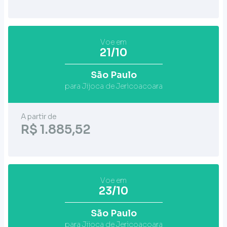
Voe em
21/10
São Paulo
para Jijoca de Jericoacoara
A partir de
R$ 1.885,52
Voe em
23/10
São Paulo
para Jijoca de Jericoacoara