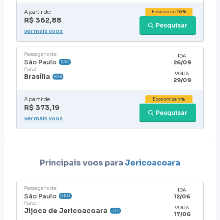
A partir de:
Economize
10%
R$ 362,88
Pesquisar
ver mais voos
Passagens de:
IDA
São Paulo
26/09
SAO
Para:
VOLTA
Brasília
BSB
29/09
A partir de:
Economize
7%
R$ 373,19
Pesquisar
ver mais voos
Principais voos para
Jericoacoara
Passagens de:
IDA
São Paulo
12/06
GRU
Para:
VOLTA
Jijoca de Jericoacoara
JJD
17/06