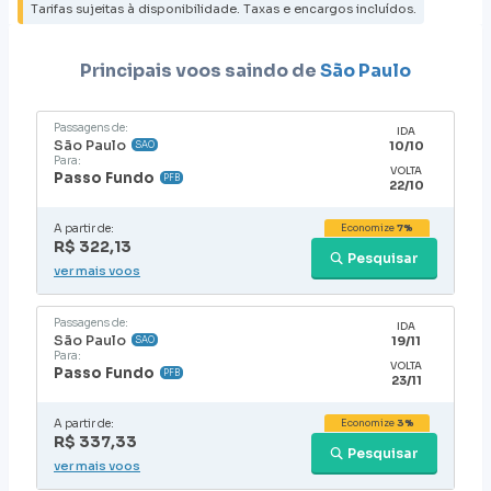
Tarifas sujeitas à disponibilidade. Taxas e encargos incluídos.
Principais voos saindo de
São Paulo
Passagens de:
IDA
São Paulo
10/10
SAO
Para:
VOLTA
Passo Fundo
PFB
22/10
A partir de:
Economize
7%
R$ 322,13
Pesquisar
ver mais voos
Passagens de:
IDA
São Paulo
19/11
SAO
Para:
VOLTA
Passo Fundo
PFB
23/11
A partir de:
Economize
3%
R$ 337,33
Pesquisar
ver mais voos