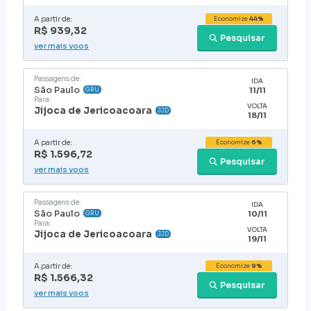
A partir de:
Economize
44%
R$ 939,32
Pesquisar
ver mais voos
Passagens de:
IDA
São Paulo
11/11
GRU
Para:
VOLTA
Jijoca de Jericoacoara
JJD
18/11
A partir de:
Economize
6%
R$ 1.596,72
Pesquisar
ver mais voos
Passagens de:
IDA
São Paulo
10/11
GRU
Para:
VOLTA
Jijoca de Jericoacoara
JJD
19/11
A partir de:
Economize
9%
R$ 1.566,32
Pesquisar
ver mais voos