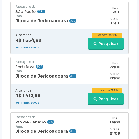
Passagens de:
IDA
São Paulo
12/11
GRU
Para:
VOLTA
Jijoca de Jericoacoara
JJD
18/11
A partir de:
Economize
9%
R$ 1.554,92
Pesquisar
ver mais voos
Passagens de:
IDA
Fortaleza
22/06
FOR
Para:
VOLTA
Jijoca de Jericoacoara
JJD
22/06
A partir de:
Economize
33%
R$ 1.412,65
Pesquisar
ver mais voos
Passagens de:
IDA
Rio de Janeiro
16/09
RIO
Para:
VOLTA
Jijoca de Jericoacoara
JJD
21/09