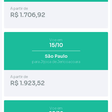
A partir de
R$ 1.706,92
Voe em
15/10
São Paulo
para Jijoca de Jericoacoara
A partir de
R$ 1.923,52
Voe em