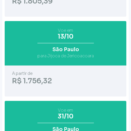
R$ 1.805,39
Voe em
13/10
São Paulo
para Jijoca de Jericoacoara
A partir de
R$ 1.756,32
Voe em
31/10
São Paulo