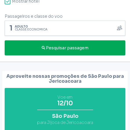
Mostrar hotel
Passageiros e classe do voo
1
ADULTO
CLASSE ECONÔMICA
Pesquisar passagem
Aproveite nossas promoções de São Paulo para
Jericoacoara
Voe em
12/10
São Paulo
para Jijoca de Jericoacoara