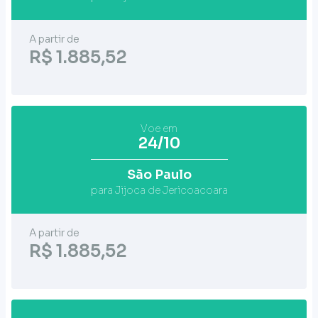
A partir de
R$ 1.885,52
Voe em
24/10
São Paulo
para Jijoca de Jericoacoara
A partir de
R$ 1.885,52