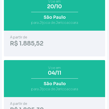
Voe em
20/10
São Paulo
para Jijoca de Jericoacoara
A partir de
R$ 1.885,52
Voe em
04/11
São Paulo
para Jijoca de Jericoacoara
A partir de