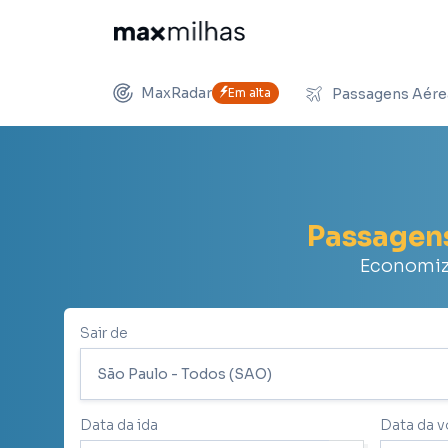
MaxRadar
Em alta
Passagens Aére
Passagen
Economize
Sair de
Data da ida
Data da v