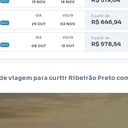
R$ 519,64
RAO
13 NOV
16 NOV
IDA
VOLTA
A partir de:
R$ 646,94
RAO
29 OUT
02 NOV
IDA
VOLTA
A partir de:
R$ 578,54
RAO
08 OUT
12 OUT
 de viagem para curtir
Ribeirão Preto
com