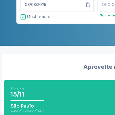
Somente
Mostrar hotel
Aproveite 
Voe em
13/11
São Paulo
para Ribeirão Preto