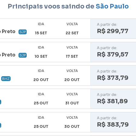
Principais voos saindo de
São Paulo
IDA
VOLTA
A partir de:
R$ 299,77
o Preto
SJP
15 SET
22 SET
IDA
VOLTA
A partir de:
R$ 379,57
o Preto
SJP
10 SET
17 SET
IDA
VOLTA
A partir de:
R$ 373,79
BHZ
20 OUT
20 OUT
IDA
VOLTA
A partir de:
R$ 381,89
A
25 OUT
31 OUT
IDA
VOLTA
A partir de:
R$ 383,79
A
25 OUT
30 OUT