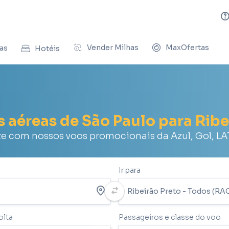
Vender Milhas
MaxOfertas
as
Hotéis
s aéreas de São Paulo para Ribe
 com nossos voos promocionais da Azul, Gol, L
Ir para
olta
Passageiros e classe do voo