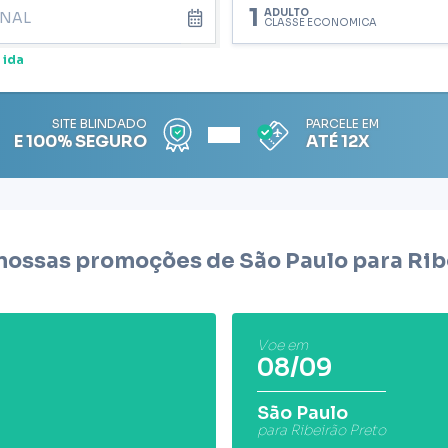
1
ADULTO
CLASSE ECONÔMICA
 ida
SITE BLINDADO
PARCELE EM
E 100% SEGURO
ATÉ 12X
nossas promoções de São Paulo para
Rib
Voe em
08/09
São Paulo
para Ribeirão Preto