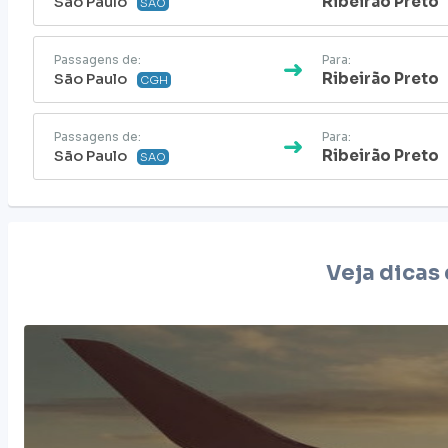
São Paulo
Ribeirão Preto
SAO
Passagens de:
Para:
São Paulo
Ribeirão Preto
CGH
Passagens de:
Para:
São Paulo
Ribeirão Preto
SAO
Veja dicas