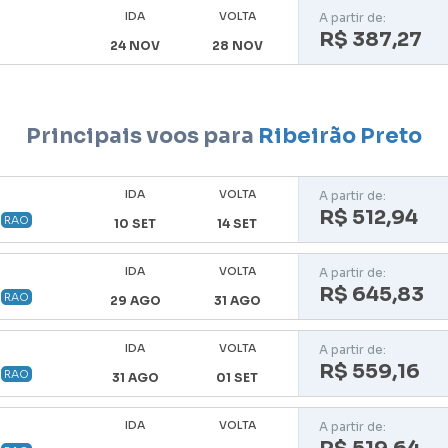
IDA
VOLTA
A partir de:
R$ 387,27
24 NOV
28 NOV
Principais voos para
Ribeirão Preto
IDA
VOLTA
A partir de:
R$ 512,94
RAO
10 SET
14 SET
IDA
VOLTA
A partir de:
R$ 645,83
RAO
29 AGO
31 AGO
IDA
VOLTA
A partir de:
R$ 559,16
RAO
31 AGO
01 SET
IDA
VOLTA
A partir de: