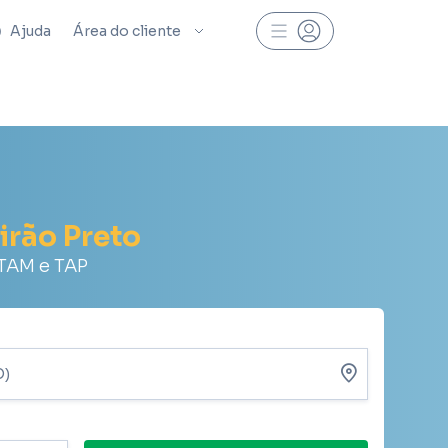
Ajuda
Área do cliente
irão Preto
ATAM e TAP