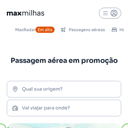
MaxRadar
MaxRadar
Em alta
Em alta
Passagens aéreas
Passagens aéreas
Hot
Hot
Passagem aérea em promoção
Qual sua origem?
Vai viajar para onde?