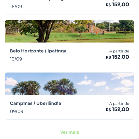
152,00
R$
18
/
09
Belo Horizonte /
Ipatinga
A partir de
152,00
R$
13
/
09
Campinas /
Uberlândia
A partir de
152,00
R$
09
/
09
Ver mais