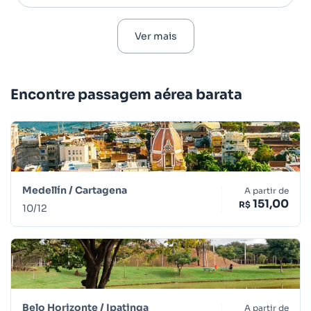
Ver mais
Encontre passagem aérea barata
Medellín /
Cartagena
A partir de
151,00
R$
10
/
12
Belo Horizonte /
Ipatinga
A partir de