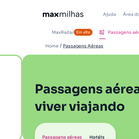
Ajuda
Área do
MaxRadar
Passagens aé
Em alta
/
Home
Passagens Aéreas
Passagens aérea
viver viajando
Passagens aéreas
Hotéis