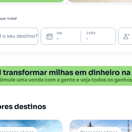
car hotel
Ida
Volta
l o seu destino?
ores destinos