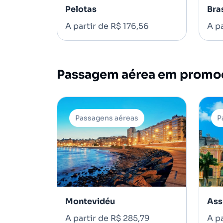
Pelotas
Bras
A partir de R$ 176,56
A pa
Passagem aérea em promoçã
Passagens aéreas
P
Montevidéu
Ass
A partir de R$ 285,79
A pa