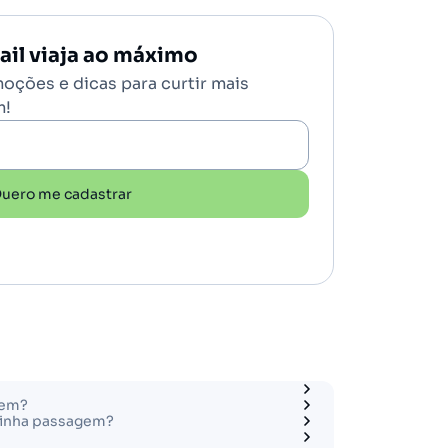
il viaja ao máximo
oções e dicas para curtir mais
m!
uero me cadastrar
gem?
minha passagem?