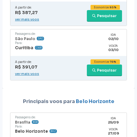
A partir de:
Economize
93%
R$ 387,27
Pesquisar
ver mais voos
Passagens de:
IDA
São Paulo
02/10
SAO
Para:
VOLTA
Curitiba
CWB
03/10
A partir de:
Economize
74%
R$ 391,07
Pesquisar
ver mais voos
Principais voos para
Belo Horizonte
Passagens de:
IDA
Brasília
25/09
BSB
Para:
VOLTA
Belo Horizonte
BHZ
27/09