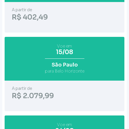
A partir de
R$ 402,49
Voe em
15/08
São Paulo
para Belo Horizonte
A partir de
R$ 2.079,99
Voe em