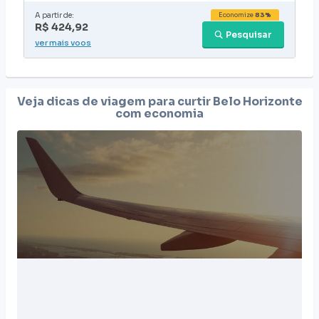
A partir de:
Economize
83%
R$ 424,92
Pesquisar
ver mais voos
Veja dicas de viagem para curtir
Belo Horizonte
com economia