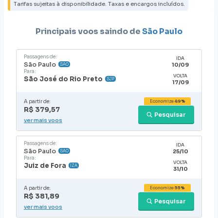
Tarifas sujeitas à disponibilidade. Taxas e encargos incluídos.
Principais voos saindo de
São Paulo
Passagens de:
IDA
São Paulo
10/09
SAO
Para:
VOLTA
São José do Rio Preto
SJP
17/09
A partir de:
Economize
49%
R$ 379,57
Pesquisar
ver mais voos
Passagens de:
IDA
São Paulo
25/10
SAO
Para:
VOLTA
Juiz de Fora
IZA
31/10
A partir de:
Economize
55%
R$ 381,89
Pesquisar
ver mais voos