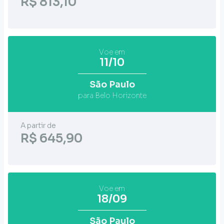
R$ 813,10
Voe em
11/10
São Paulo
para Belo Horizonte
A partir de
R$ 645,90
Voe em
18/09
São Paulo