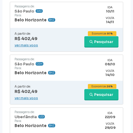
Passagens de:
IDA
São Paulo
10/11
SAO
Para:
VOLTA
Belo Horizonte
BHZ
14/11
A partir de:
Economize
91%
R$ 402,49
Pesquisar
ver mais voos
Passagens de:
IDA
São Paulo
08/10
CGH
Para:
VOLTA
Belo Horizonte
BHZ
14/10
A partir de:
Economize
24%
R$ 402,49
Pesquisar
ver mais voos
Passagens de:
IDA
Uberlândia
22/09
UDI
Para:
VOLTA
Belo Horizonte
BHZ
29/09