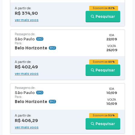
A partir de:
Economize
82%
R$ 374,90
Pesquisar
ver mais voos
Passagens de:
IDA
São Paulo
22/09
SAO
Para:
VOLTA
Belo Horizonte
BHZ
26/09
A partir de:
Economize
40%
R$ 402,49
Pesquisar
ver mais voos
Passagens de:
IDA
São Paulo
10/09
SAO
Para:
VOLTA
Belo Horizonte
BHZ
10/09
A partir de:
Economize
53%
R$ 406,29
Pesquisar
ver mais voos