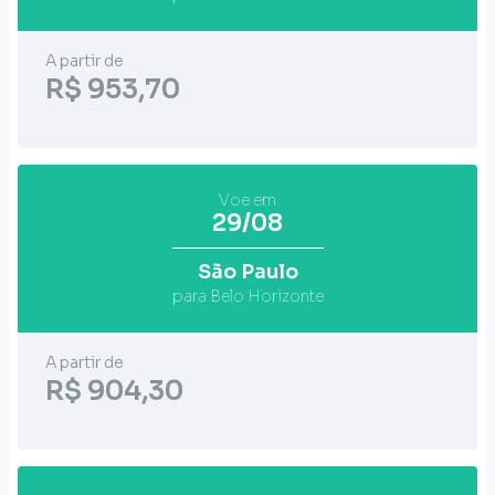
A partir de
R$ 953,70
Voe em
29/08
São Paulo
para Belo Horizonte
A partir de
R$ 904,30