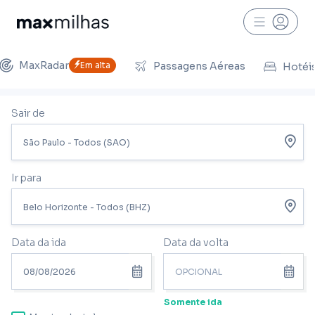
MaxRadar
Em alta
Passagens Aéreas
Hotéi
Sair de
Ir para
Data da ida
Data da volta
Somente ida