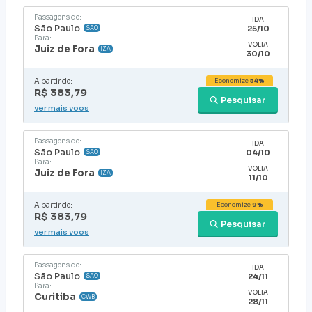
Passagens de:
IDA
São Paulo
25/10
SAO
Para:
VOLTA
Juiz de Fora
IZA
30/10
A partir de:
Economize
54%
R$ 383,79
Pesquisar
ver mais voos
Passagens de:
IDA
São Paulo
04/10
SAO
Para:
VOLTA
Juiz de Fora
IZA
11/10
A partir de:
Economize
9%
R$ 383,79
Pesquisar
ver mais voos
Passagens de:
IDA
São Paulo
24/11
SAO
Para:
VOLTA
Curitiba
CWB
28/11