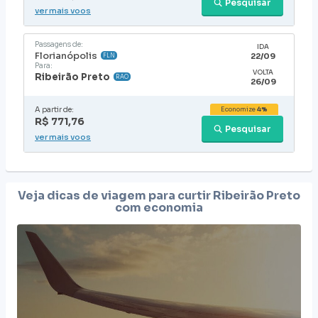
Pesquisar
ver mais voos
Passagens de:
IDA
Florianópolis
22/09
FLN
Para:
VOLTA
Ribeirão Preto
RAO
26/09
A partir de:
Economize
4%
R$ 771,76
Pesquisar
ver mais voos
Veja dicas de viagem para curtir
Ribeirão Preto
com economia