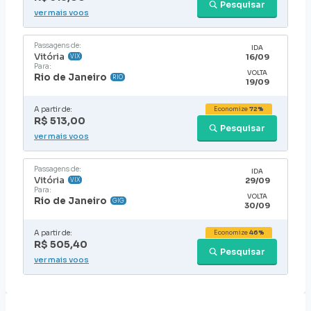
Pesquisar
ver mais voos
Passagens de:
IDA
Vitória
16/09
VIX
Para:
VOLTA
Rio de Janeiro
RIO
19/09
A partir de:
Economize
72%
R$ 513,00
Pesquisar
ver mais voos
Passagens de:
IDA
Vitória
29/09
VIX
Para:
VOLTA
Rio de Janeiro
GIG
30/09
A partir de:
Economize
46%
R$ 505,40
Pesquisar
ver mais voos