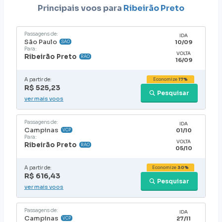
Principais voos para
Ribeirão Preto
Passagens de:
IDA
São Paulo
10/09
SAO
Para:
VOLTA
Ribeirão Preto
RAO
16/09
A partir de:
Economize
17%
R$ 525,23
Pesquisar
ver mais voos
Passagens de:
IDA
Campinas
01/10
VCP
Para:
VOLTA
Ribeirão Preto
RAO
05/10
A partir de:
Economize
30%
R$ 616,43
Pesquisar
ver mais voos
Passagens de:
IDA
Campinas
27/11
VCP