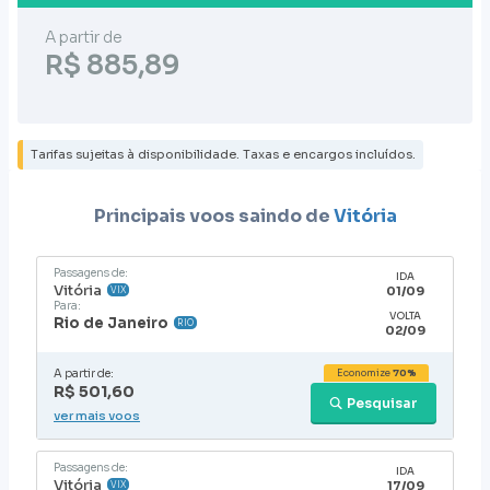
A partir de
R$ 885,89
Tarifas sujeitas à disponibilidade. Taxas e encargos incluídos.
Principais voos saindo de
Vitória
Passagens de:
IDA
Vitória
01/09
VIX
Para:
VOLTA
Rio de Janeiro
RIO
02/09
A partir de:
Economize
70%
R$ 501,60
Pesquisar
ver mais voos
Passagens de:
IDA
Vitória
17/09
VIX