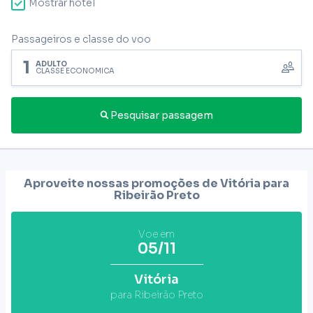
Mostrar hotel
Passageiros e classe do voo
1
ADULTO
CLASSE ECONÔMICA
Pesquisar passagem
Aproveite nossas promoções de Vitória para
Ribeirão Preto
Voe em
05/11
Vitória
para Ribeirão Preto