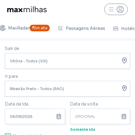
MaxRadar
Em alta
Passagens Aéreas
Hotéi
Sair de
Ir para
Data da ida
Data da volta
Somente ida