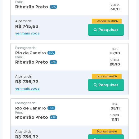
Para:
VOLTA
Ribeirão Preto
RAO
30/11
A partir de:
Economize
55%
R$ 745,63
Pesquisar
ver mais voos
Passagens de:
IDA
Rio de Janeiro
22/10
SDU
Para:
VOLTA
Ribeirão Preto
RAO
28/10
A partir de:
Economize
4%
R$ 736,72
Pesquisar
ver mais voos
Passagens de:
IDA
Rio de Janeiro
05/11
SDU
Para:
VOLTA
Ribeirão Preto
RAO
11/11
A partir de:
Economize
4%
R$ 736,72