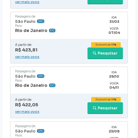
ver mais voos
Passagens de:
IDA
São Paulo
31/03
SAO
Para:
VOLTA
Rio de Janeiro
RIO
07/04
A partir de:
Economize
11%
R$ 423,81
Pesquisar
ver mais voos
Passagens de:
IDA
São Paulo
29/10
SAO
Para:
VOLTA
Rio de Janeiro
RIO
04/11
A partir de:
Economize
11%
R$ 422,05
Pesquisar
ver mais voos
Passagens de:
IDA
São Paulo
23/08
SAO
Para: