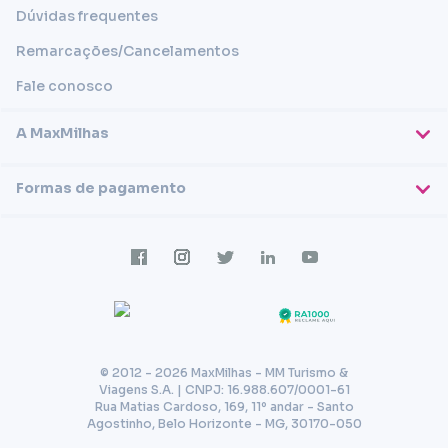
Dúvidas frequentes
Remarcações/Cancelamentos
Fale conosco
A MaxMilhas
Sobre nós
Formas de pagamento
Blog
Cartões de crédito
Imprensa
Trabalhe conosco
Transferência em conta
Termos e condições
Transferência via PIX
Política de privacidade
© 2012 - 2026 MaxMilhas - MM Turismo &
Viagens S.A. | CNPJ: 16.988.607/0001-61
Rua Matias Cardoso, 169, 11º andar - Santo
Agostinho, Belo Horizonte - MG, 30170-050