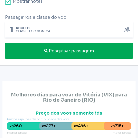
Mostrar hotel
Passageiros e classe do voo
1
ADULTO
CLASSE ECONÔMICA
Pesquisar passagem
Melhores dias para voar de
Vitória (VIX)
para
Rio de Janeiro
(
RIO
)
Preço dos voos somente ida
Preços sujeitos à disponibilidade dos voos
260
277+
496+
715+
R$
R$
R$
R$
menor preço
maior preço