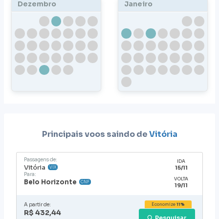
Dezembro
Janeiro
Principais voos saindo de
Vitória
Passagens de:
IDA
Vitória
15/11
VIX
Para:
VOLTA
Belo Horizonte
CNF
19/11
A partir de:
Economize
11%
R$ 432,44
Pesquisar