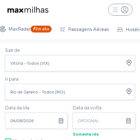
MaxRadar
Em alta
Passagens Aéreas
Hotéi
Sair de
Ir para
Data da ida
Data da volta
Somente ida