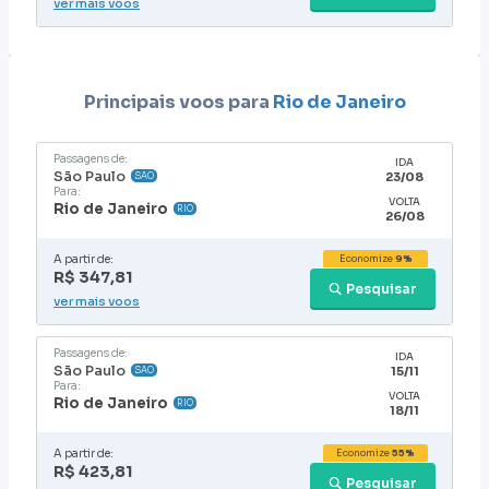
ver mais voos
Principais voos para
Rio de Janeiro
Passagens de:
IDA
São Paulo
23/08
SAO
Para:
VOLTA
Rio de Janeiro
RIO
26/08
A partir de:
Economize
9%
R$ 347,81
Pesquisar
ver mais voos
Passagens de:
IDA
São Paulo
15/11
SAO
Para:
VOLTA
Rio de Janeiro
RIO
18/11
A partir de:
Economize
55%
R$ 423,81
Pesquisar