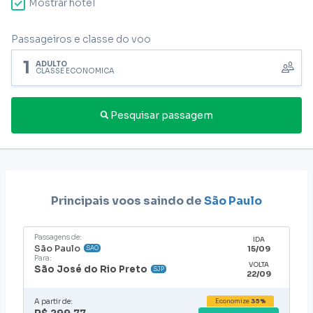
Mostrar hotel
Passageiros e classe do voo
1
ADULTO
CLASSE ECONÔMICA
Pesquisar passagem
Principais voos saindo de
São Paulo
Passagens de:
IDA
São Paulo
15/09
SAO
Para:
VOLTA
São José do Rio Preto
SJP
22/09
A partir de:
Economize
35%