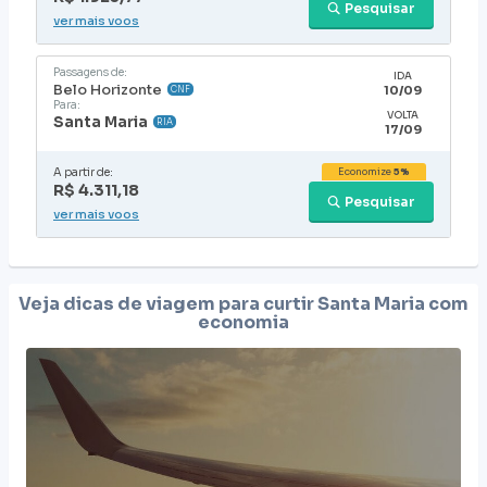
Pesquisar
ver mais voos
Passagens de:
IDA
Belo Horizonte
10/09
CNF
Para:
VOLTA
Santa Maria
RIA
17/09
A partir de:
Economize
5%
R$ 4.311,18
Pesquisar
ver mais voos
Veja dicas de viagem para curtir
Santa Maria
com
economia