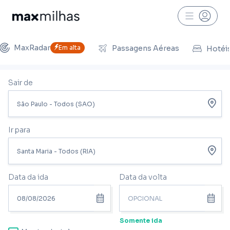
MaxRadar
Em alta
Passagens Aéreas
Hotéi
Sair de
Ir para
Data da ida
Data da volta
Somente ida