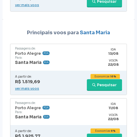
Pesquisar
ver mais voos
Principais voos para
Santa Maria
Passagens de:
IDA
Porto Alegre
13/08
POA
Para:
VOLTA
Santa Maria
RIA
22/08
A partir de:
Economize
16%
R$ 1.519,69
Pesquisar
ver mais voos
Passagens de:
IDA
Porto Alegre
11/08
POA
Para:
VOLTA
Santa Maria
RIA
22/08
A partir de:
Economize
6%
R$ 1.925,77