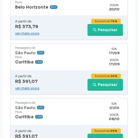
Para:
VOLTA
Belo Horizonte
BHZ
20/10
A partir de:
Economize
79%
R$ 373,79
Pesquisar
ver mais voos
Passagens de:
IDA
São Paulo
17/09
SAO
Para:
VOLTA
Curitiba
CWB
17/09
A partir de:
Economize
65%
R$ 391,07
Pesquisar
ver mais voos
Passagens de:
IDA
São Paulo
01/10
SAO
Para:
VOLTA
Curitiba
CWB
08/10
A partir de:
Economize
68%
R$ 391,07