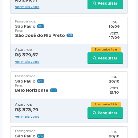
R$ 299,77
Pesquisar
ver mais voos
Passagens de:
IDA
São Paulo
10/09
SAO
Para:
VOLTA
São José do Rio Preto
SJP
17/09
A partir de:
Economize
49%
R$ 379,57
Pesquisar
ver mais voos
Passagens de:
IDA
São Paulo
20/10
SAO
Para:
VOLTA
Belo Horizonte
BHZ
21/10
A partir de:
Economize
79%
R$ 373,79
Pesquisar
ver mais voos
Passagens de:
IDA
São Paulo
20/10
SAO