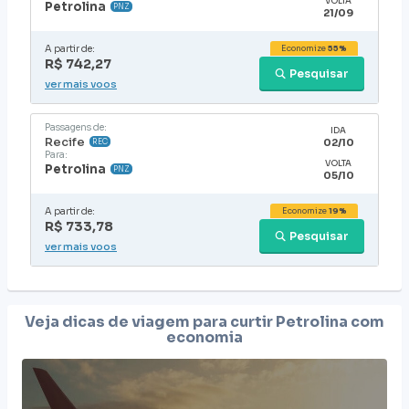
VOLTA
Petrolina
PNZ
21/09
A partir de:
Economize
55%
R$ 742,27
Pesquisar
ver mais voos
Passagens de:
IDA
Recife
02/10
REC
Para:
VOLTA
Petrolina
PNZ
05/10
A partir de:
Economize
19%
R$ 733,78
Pesquisar
ver mais voos
Veja dicas de viagem para curtir
Petrolina
com
economia