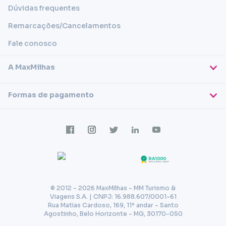
Dúvidas frequentes
Remarcações/Cancelamentos
Fale conosco
A MaxMilhas
Sobre nós
Formas de pagamento
Blog
Cartões de crédito
Imprensa
Trabalhe conosco
Transferência em conta
Termos e condições
Transferência via PIX
Política de privacidade
© 2012 - 2026 MaxMilhas - MM Turismo &
Viagens S.A. | CNPJ: 16.988.607/0001-61
Rua Matias Cardoso, 169, 11º andar - Santo
Agostinho, Belo Horizonte - MG, 30170-050