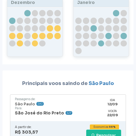
Dezembro
Janeiro
Principais voos saindo de
São Paulo
Passagens de:
IDA
São Paulo
12/09
SAO
Para:
VOLTA
São José do Rio Preto
SJP
22/09
A partir de:
Economize
56%
R$ 303,57
Pesquisar