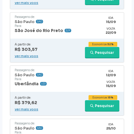
ver mais voos
Passagens de:
IDA
São Paulo
15/09
SAO
Para:
VOLTA
São José do Rio Preto
SJP
22/09
A partir de:
Economize
52%
R$ 303,57
Pesquisar
ver mais voos
Passagens de:
IDA
São Paulo
12/09
SAO
Para:
VOLTA
Uberlândia
UDI
15/09
A partir de:
Economize
15%
R$ 379,62
Pesquisar
ver mais voos
Passagens de:
IDA
São Paulo
25/10
SAO
Para: