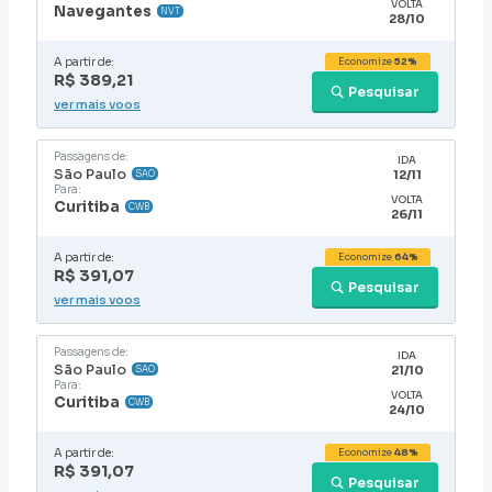
VOLTA
Navegantes
NVT
28/10
A partir de:
Economize
52%
R$ 389,21
Pesquisar
ver mais voos
Passagens de:
IDA
São Paulo
12/11
SAO
Para:
VOLTA
Curitiba
CWB
26/11
A partir de:
Economize
64%
R$ 391,07
Pesquisar
ver mais voos
Passagens de:
IDA
São Paulo
21/10
SAO
Para:
VOLTA
Curitiba
CWB
24/10
A partir de:
Economize
48%
R$ 391,07
Pesquisar