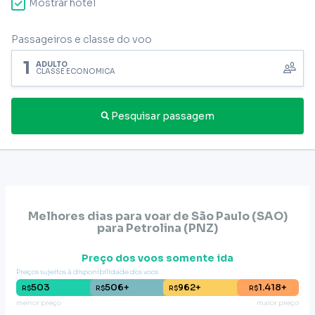
Mostrar hotel
Passageiros e classe do voo
1
ADULTO
CLASSE ECONÔMICA
Pesquisar passagem
Melhores dias para voar de
São Paulo (SAO)
para
Petrolina
(
PNZ
)
Preço dos voos somente ida
Preços sujeitos à disponibilidade dos voos
503
506+
962+
1.418+
R$
R$
R$
R$
menor preço
maior preço