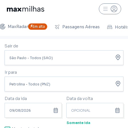
MaxRadar
Em alta
Passagens Aéreas
Hotéi
Sair de
Ir para
Data da ida
Data da volta
Somente ida