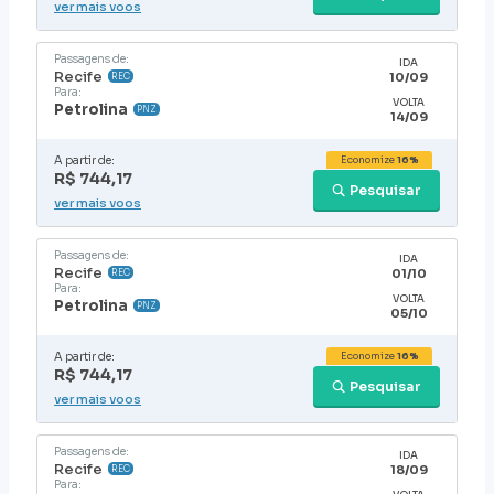
ver mais voos
Passagens de:
IDA
Recife
10/09
REC
Para:
VOLTA
Petrolina
PNZ
14/09
A partir de:
Economize
16%
R$ 744,17
Pesquisar
ver mais voos
Passagens de:
IDA
Recife
01/10
REC
Para:
VOLTA
Petrolina
PNZ
05/10
A partir de:
Economize
16%
R$ 744,17
Pesquisar
ver mais voos
Passagens de:
IDA
Recife
18/09
REC
Para: