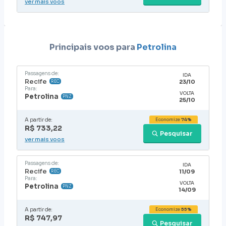
ver mais voos
Principais voos para
Petrolina
Passagens de:
IDA
Recife
23/10
REC
Para:
VOLTA
Petrolina
PNZ
25/10
A partir de:
Economize
74%
R$ 733,22
Pesquisar
ver mais voos
Passagens de:
IDA
Recife
11/09
REC
Para:
VOLTA
Petrolina
PNZ
14/09
A partir de:
Economize
55%
R$ 747,97
Pesquisar