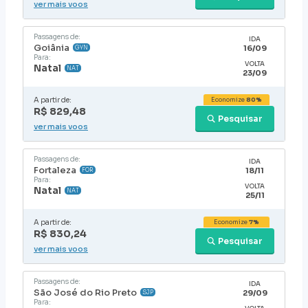
ver mais voos
Passagens de:
IDA
Goiânia
16/09
GYN
Para:
VOLTA
Natal
NAT
23/09
A partir de:
Economize
80%
R$ 829,48
Pesquisar
ver mais voos
Passagens de:
IDA
Fortaleza
18/11
FOR
Para:
VOLTA
Natal
NAT
25/11
A partir de:
Economize
7%
R$ 830,24
Pesquisar
ver mais voos
Passagens de:
IDA
São José do Rio Preto
29/09
SJP
Para: