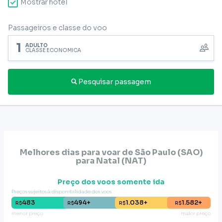
Mostrar hotel
Passageiros e classe do voo
1
ADULTO
CLASSE ECONÔMICA
Pesquisar passagem
Melhores dias para voar de
São Paulo (SAO)
para
Natal
(
NAT
)
Preço dos voos somente ida
Preços sujeitos à disponibilidade dos voos
483
494+
1.038+
1.582+
R$
R$
R$
R$
menor preço
maior preço