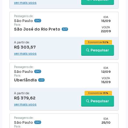
ver mais voos
Passagens de:
IDA
São Paulo
15/09
SAO
Para:
VOLTA
São José do Rio Preto
SJP
22/09
A partir de:
Economize
52%
R$ 303,57
Pesquisar
ver mais voos
Passagens de:
IDA
São Paulo
12/09
SAO
Para:
VOLTA
Uberlândia
UDI
15/09
A partir de:
Economize
15%
R$ 379,62
Pesquisar
ver mais voos
Passagens de:
IDA
São Paulo
25/10
SAO
Para: