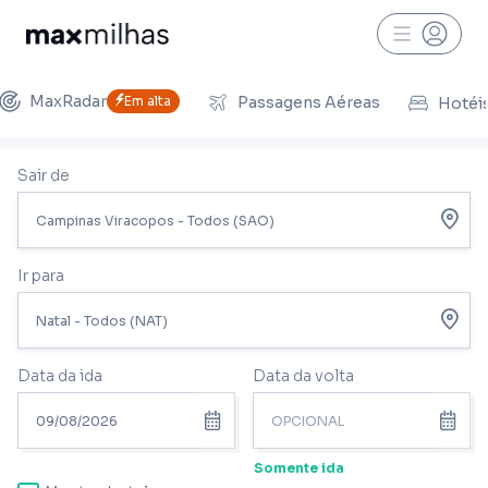
MaxRadar
Em alta
Passagens Aéreas
Hotéi
Sair de
Ir para
Data da ida
Data da volta
Somente ida