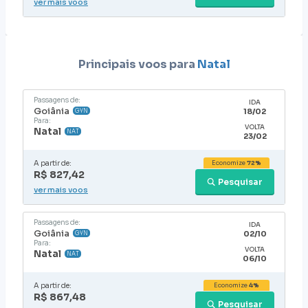
ver mais voos
Principais voos para
Natal
Passagens de:
IDA
Goiânia
18/02
GYN
Para:
VOLTA
Natal
NAT
23/02
A partir de:
Economize
72%
R$ 827,42
Pesquisar
ver mais voos
Passagens de:
IDA
Goiânia
02/10
GYN
Para:
VOLTA
Natal
NAT
06/10
A partir de:
Economize
4%
R$ 867,48
Pesquisar