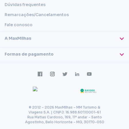
Dúvidas frequentes
Remarcações/Cancelamentos
Fale conosco
A MaxMilhas
Sobre nós
Formas de pagamento
Blog
Cartões de crédito
Imprensa
Trabalhe conosco
Transferência em conta
Termos e condições
Transferência via PIX
Política de privacidade
© 2012 - 2026 MaxMilhas - MM Turismo &
Viagens S.A. | CNPJ: 16.988.607/0001-61
Rua Matias Cardoso, 169, 11º andar - Santo
Agostinho, Belo Horizonte - MG, 30170-050