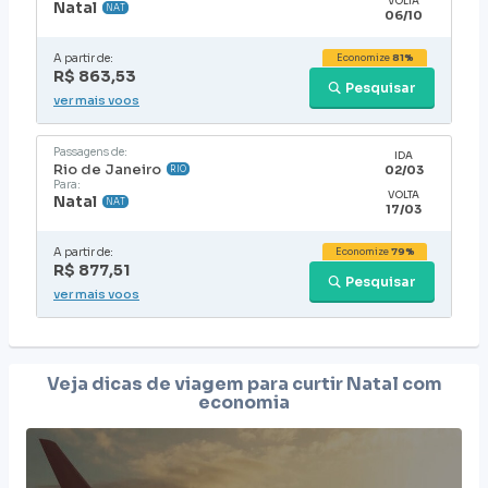
VOLTA
Natal
NAT
06/10
A partir de:
Economize
81%
R$ 863,53
Pesquisar
ver mais voos
Passagens de:
IDA
Rio de Janeiro
02/03
RIO
Para:
VOLTA
Natal
NAT
17/03
A partir de:
Economize
79%
R$ 877,51
Pesquisar
ver mais voos
Veja dicas de viagem para curtir
Natal
com
economia