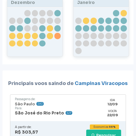
Dezembro
Janeiro
Principais voos saindo de
Campinas Viracopos
Passagens de:
IDA
São Paulo
12/09
SAO
Para:
VOLTA
São José do Rio Preto
SJP
22/09
A partir de:
Economize
56%
R$ 303,57
Pesquisar