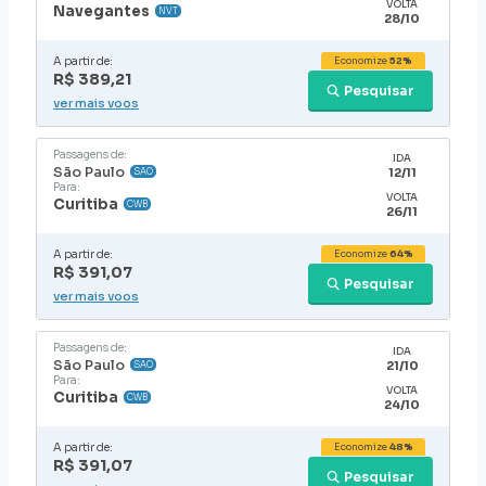
VOLTA
Navegantes
NVT
28/10
A partir de:
Economize
52%
R$ 389,21
Pesquisar
ver mais voos
Passagens de:
IDA
São Paulo
12/11
SAO
Para:
VOLTA
Curitiba
CWB
26/11
A partir de:
Economize
64%
R$ 391,07
Pesquisar
ver mais voos
Passagens de:
IDA
São Paulo
21/10
SAO
Para:
VOLTA
Curitiba
CWB
24/10
A partir de:
Economize
48%
R$ 391,07
Pesquisar