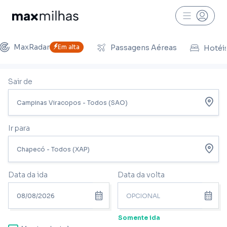
MaxRadar
Em alta
Passagens Aéreas
Hotéi
Sair de
Ir para
Data da ida
Data da volta
Somente ida