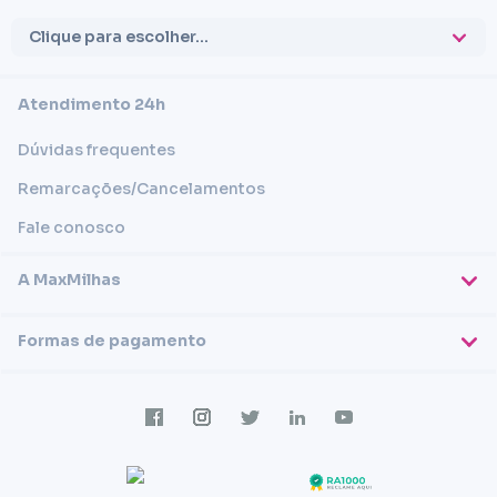
Clique para escolher...
Atendimento 24h
Dúvidas frequentes
Remarcações/Cancelamentos
Fale conosco
A MaxMilhas
Sobre nós
Formas de pagamento
Blog
Cartões de crédito
Imprensa
Trabalhe conosco
Transferência em conta
Termos e condições