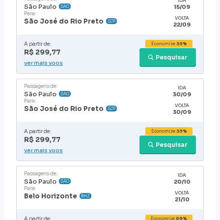
IDA
São Paulo
15/09
SAO
Para:
VOLTA
São José do Rio Preto
SJP
22/09
A partir de:
Economize
35%
R$ 299,77
Pesquisar
ver mais voos
Passagens de:
IDA
São Paulo
30/09
SAO
Para:
VOLTA
São José do Rio Preto
SJP
30/09
A partir de:
Economize
35%
R$ 299,77
Pesquisar
ver mais voos
Passagens de:
IDA
São Paulo
20/10
SAO
Para:
VOLTA
Belo Horizonte
BHZ
21/10
A partir de:
Economize
69%