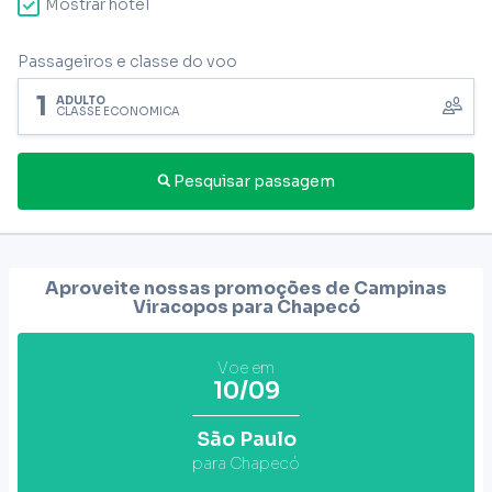
Mostrar hotel
Passageiros e classe do voo
1
ADULTO
CLASSE ECONÔMICA
Pesquisar passagem
Aproveite nossas promoções de Campinas
Viracopos para
Chapecó
Voe em
10/09
São Paulo
para Chapecó