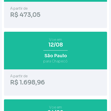
A partir de
R$ 473,05
Voe em
12/08
São Paulo
para Chapecó
A partir de
R$ 1.698,96
Voe em