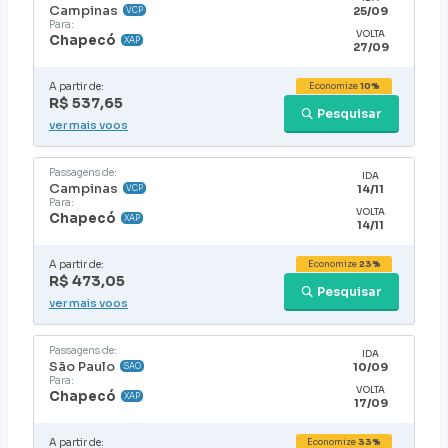
Campinas
25/09
VCP
Para:
VOLTA
Chapecó
XAP
27/09
A partir de:
Economize
10%
R$ 537,65
Pesquisar
ver mais voos
Passagens de:
IDA
Campinas
14/11
VCP
Para:
VOLTA
Chapecó
XAP
14/11
A partir de:
Economize
23%
R$ 473,05
Pesquisar
ver mais voos
Passagens de:
IDA
São Paulo
10/09
SAO
Para:
VOLTA
Chapecó
XAP
17/09
A partir de:
Economize
33%