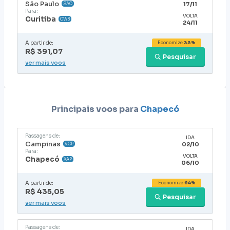
São Paulo
17/11
SAO
Para:
VOLTA
Curitiba
CWB
24/11
A partir de:
Economize
33%
R$ 391,07
Pesquisar
ver mais voos
Principais voos para
Chapecó
Passagens de:
IDA
Campinas
02/10
VCP
Para:
VOLTA
Chapecó
XAP
06/10
A partir de:
Economize
64%
R$ 435,05
Pesquisar
ver mais voos
Passagens de:
IDA