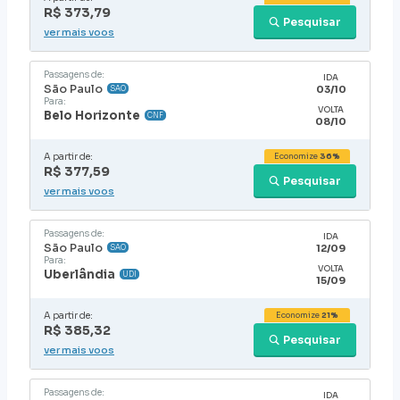
R$ 373,79
Pesquisar
ver mais voos
Passagens de:
IDA
São Paulo
03/10
SAO
Para:
VOLTA
Belo Horizonte
CNF
08/10
A partir de:
Economize
36%
R$ 377,59
Pesquisar
ver mais voos
Passagens de:
IDA
São Paulo
12/09
SAO
Para:
VOLTA
Uberlândia
UDI
15/09
A partir de:
Economize
21%
R$ 385,32
Pesquisar
ver mais voos
Passagens de:
IDA