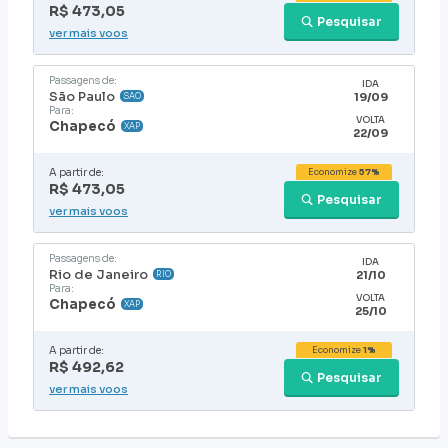
R$ 473,05
Pesquisar
ver mais voos
Passagens de:
IDA
São Paulo
19/09
SAO
Para:
VOLTA
Chapecó
XAP
22/09
A partir de:
Economize
57%
R$ 473,05
Pesquisar
ver mais voos
Passagens de:
IDA
Rio de Janeiro
21/10
RIO
Para:
VOLTA
Chapecó
XAP
25/10
A partir de:
Economize
1%
R$ 492,62
Pesquisar
ver mais voos