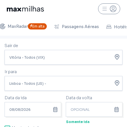
MaxRadar
Em alta
Passagens Aéreas
Hotéi
Sair de
Ir para
Data da ida
Data da volta
Somente ida