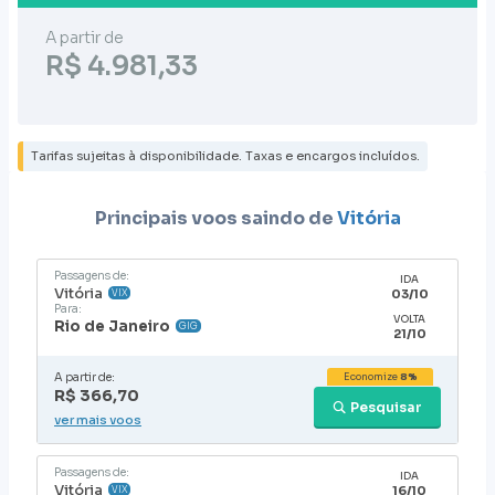
A partir de
R$ 4.981,33
Tarifas sujeitas à disponibilidade. Taxas e encargos incluídos.
Principais voos saindo de
Vitória
Passagens de:
IDA
Vitória
03/10
VIX
Para:
VOLTA
Rio de Janeiro
GIG
21/10
A partir de:
Economize
8%
R$ 366,70
Pesquisar
ver mais voos
Passagens de:
IDA
Vitória
16/10
VIX