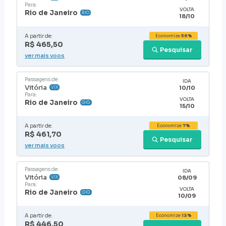
Para:
VOLTA
Rio de Janeiro
RIO
18/10
A partir de:
Economize
56%
R$ 465,50
Pesquisar
ver mais voos
Passagens de:
IDA
Vitória
10/10
VIX
Para:
VOLTA
Rio de Janeiro
GIG
15/10
A partir de:
Economize
7%
R$ 461,70
Pesquisar
ver mais voos
Passagens de:
IDA
Vitória
08/09
VIX
Para:
VOLTA
Rio de Janeiro
GIG
10/09
A partir de:
Economize
13%
R$ 446,50