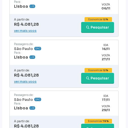
Para:
VOLTA
Lisboa
LIS
06/11
A partir de:
Economize
12%
R$ 4.081,28
Pesquisar
ver mais voos
Passagens de:
IDA
São Paulo
16/11
SAO
Para:
VOLTA
Lisboa
LIS
27/11
A partir de:
Economize
12%
R$ 4.081,28
Pesquisar
ver mais voos
Passagens de:
IDA
São Paulo
17/11
SAO
Para:
VOLTA
Lisboa
LIS
29/11
A partir de:
Economize
78%
R$ 4.081,28