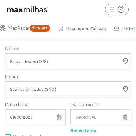
MaxRadar
Em alta
Passagens Aéreas
Hotéi
Sair de
Ir para
Data da ida
Data da volta
Somente ida