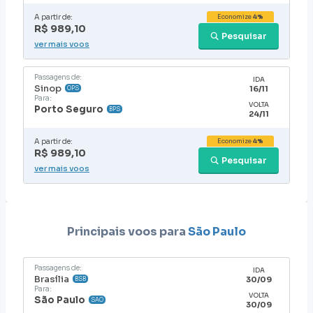
A partir de:
Economize
4%
R$ 989,10
Pesquisar
ver mais voos
Passagens de:
IDA
Sinop
16/11
OPS
Para:
VOLTA
Porto Seguro
BPS
24/11
A partir de:
Economize
4%
R$ 989,10
Pesquisar
ver mais voos
Principais voos para
São Paulo
Passagens de:
IDA
Brasília
30/09
BSB
Para:
VOLTA
São Paulo
SAO
30/09