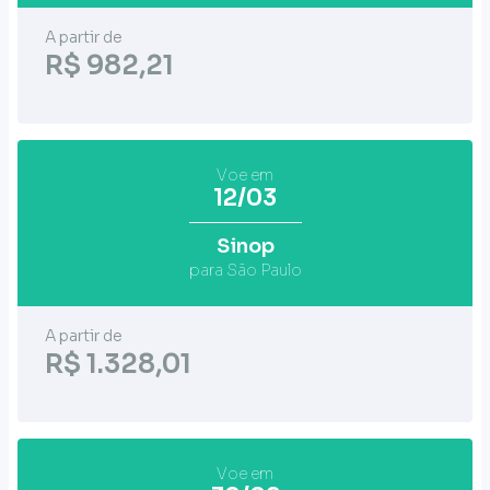
A partir de
R$ 982,21
Voe em
12/03
Sinop
para São Paulo
A partir de
R$ 1.328,01
Voe em