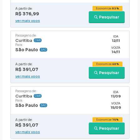
A partir de:
Economize
63%
R$ 376,99
Pesquisar
ver mais voos
Passagens de:
IDA
Curitiba
12/11
CWB
Para:
VOLTA
São Paulo
SAO
14/11
A partir de:
Economize
48%
R$ 391,07
Pesquisar
ver mais voos
Passagens de:
IDA
Curitiba
11/09
CWB
Para:
VOLTA
São Paulo
SAO
15/09
A partir de:
Economize
74%
R$ 391,07
Pesquisar
ver mais voos