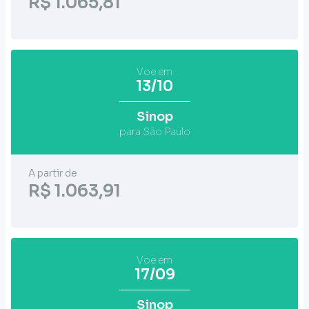
R$ 1.065,81
Voe em
13/10
Sinop
para São Paulo
A partir de
R$ 1.063,91
Voe em
17/09
Sinop