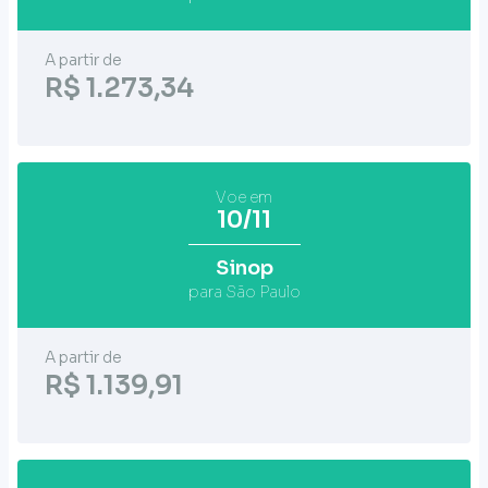
A partir de
R$ 1.273,34
Voe em
10/11
Sinop
para São Paulo
A partir de
R$ 1.139,91