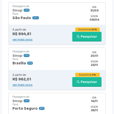
Passagens de:
IDA
Sinop
31/03
OPS
Para:
VOLTA
São Paulo
GRU
08/04
A partir de:
Economize
43%
R$ 894,81
Pesquisar
ver mais voos
Passagens de:
IDA
Sinop
20/11
OPS
Para:
VOLTA
Brasília
BSB
23/11
A partir de:
Economize
5%
R$ 962,01
Pesquisar
ver mais voos
Passagens de:
IDA
Sinop
16/11
OPS
Para:
VOLTA
Porto Seguro
BPS
25/11