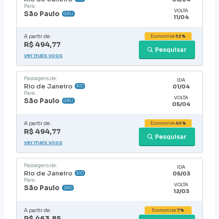
Para:
VOLTA
São Paulo
GRU
11/04
A partir de:
Economize
52%
R$ 494,77
Pesquisar
ver mais voos
Passagens de:
IDA
Rio de Janeiro
01/04
RIO
Para:
VOLTA
São Paulo
GRU
05/04
A partir de:
Economize
40%
R$ 494,77
Pesquisar
ver mais voos
Passagens de:
IDA
Rio de Janeiro
05/03
RIO
Para:
VOLTA
São Paulo
SAO
12/03
A partir de:
Economize
7%
R$ 463,85