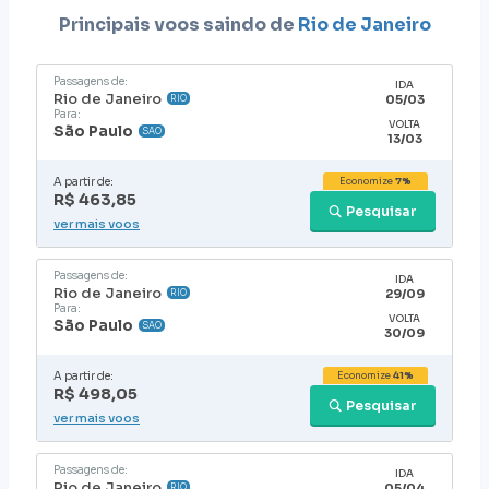
Principais voos saindo de
Rio de Janeiro
Passagens de:
IDA
Rio de Janeiro
05/03
RIO
Para:
VOLTA
São Paulo
SAO
13/03
A partir de:
Economize
7%
R$ 463,85
Pesquisar
ver mais voos
Passagens de:
IDA
Rio de Janeiro
29/09
RIO
Para:
VOLTA
São Paulo
SAO
30/09
A partir de:
Economize
41%
R$ 498,05
Pesquisar
ver mais voos
Passagens de:
IDA
Rio de Janeiro
05/04
RIO