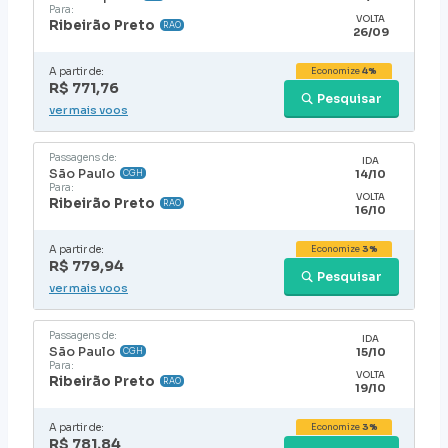
Para:
VOLTA
Ribeirão Preto
RAO
26/09
A partir de:
Economize
4%
R$ 771,76
Pesquisar
ver mais voos
Passagens de:
IDA
São Paulo
14/10
CGH
Para:
VOLTA
Ribeirão Preto
RAO
16/10
A partir de:
Economize
3%
R$ 779,94
Pesquisar
ver mais voos
Passagens de:
IDA
São Paulo
15/10
CGH
Para:
VOLTA
Ribeirão Preto
RAO
19/10
A partir de:
Economize
3%
R$ 781,84