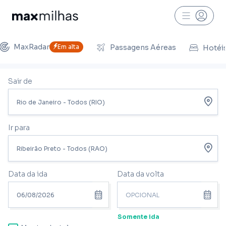
MaxRadar
Em alta
Passagens Aéreas
Hotéi
Sair de
Ir para
Data da ida
Data da volta
Somente ida