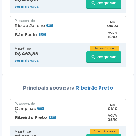
Pesquisar
ver mais voos
Passagens de:
IDA
Rio de Janeiro
05/03
RIO
Para:
VOLTA
São Paulo
SAO
14/03
A partir de:
Economize
7%
R$ 463,85
Pesquisar
ver mais voos
Principais voos para
Ribeirão Preto
Passagens de:
IDA
Campinas
01/10
VCP
Para:
VOLTA
Ribeirão Preto
RAO
05/10
A partir de:
Economize
30%