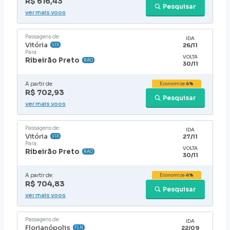
R$ 616,43
Pesquisar
ver mais voos
Passagens de:
IDA
Vitória
26/11
VIX
Para:
VOLTA
Ribeirão Preto
RAO
30/11
A partir de:
Economize
4%
R$ 702,93
Pesquisar
ver mais voos
Passagens de:
IDA
Vitória
27/11
VIX
Para:
VOLTA
Ribeirão Preto
RAO
30/11
A partir de:
Economize
4%
R$ 704,83
Pesquisar
ver mais voos
Passagens de:
IDA
Florianópolis
22/09
FLN