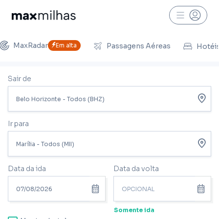
MaxRadar
Em alta
Passagens Aéreas
Hotéi
Sair de
Ir para
Data da ida
Data da volta
Somente ida