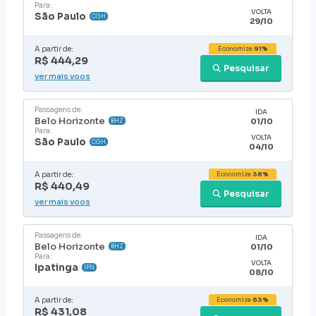
Para:
VOLTA
São Paulo
CGH
29/10
A partir de:
Economize
91%
R$ 444,29
Pesquisar
ver mais voos
Passagens de:
IDA
Belo Horizonte
01/10
BHZ
Para:
VOLTA
São Paulo
CGH
04/10
A partir de:
Economize
38%
R$ 440,49
Pesquisar
ver mais voos
Passagens de:
IDA
Belo Horizonte
01/10
BHZ
Para:
VOLTA
Ipatinga
IPN
08/10
A partir de:
Economize
63%
R$ 431,08