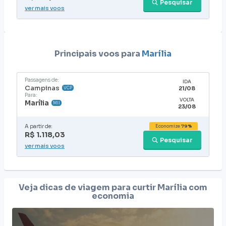
Pesquisar
ver mais voos
Principais voos para
Marília
Passagens de:
IDA
Campinas
21/08
VCP
Para:
VOLTA
Marília
MII
23/08
A partir de:
Economize
79%
R$ 1.118,03
Pesquisar
ver mais voos
Veja dicas de viagem para curtir
Marília
com
economia