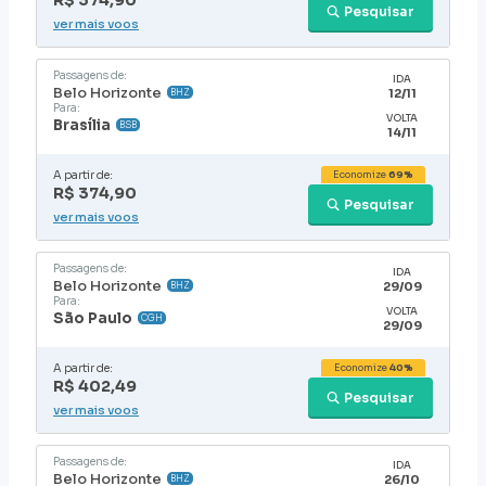
R$ 374,90
Pesquisar
ver mais voos
Passagens de:
IDA
Belo Horizonte
12/11
BHZ
Para:
VOLTA
Brasília
BSB
14/11
A partir de:
Economize
69%
R$ 374,90
Pesquisar
ver mais voos
Passagens de:
IDA
Belo Horizonte
29/09
BHZ
Para:
VOLTA
São Paulo
CGH
29/09
A partir de:
Economize
40%
R$ 402,49
Pesquisar
ver mais voos
Passagens de:
IDA
Belo Horizonte
26/10
BHZ