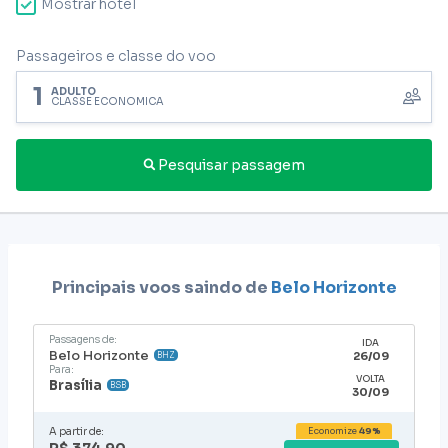
Mostrar hotel
Passageiros e classe do voo
1
ADULTO
CLASSE ECONÔMICA
Pesquisar passagem
Principais voos saindo de
Belo Horizonte
Passagens de:
IDA
Belo Horizonte
26/09
BHZ
Para:
VOLTA
Brasília
BSB
30/09
A partir de:
Economize
49%