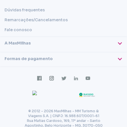
Dúvidas frequentes
Remarcações/Cancelamentos
Fale conosco
A MaxMilhas
Sobre nós
Formas de pagamento
Blog
Cartões de crédito
Imprensa
Trabalhe conosco
Transferência em conta
Termos e condições
Transferência via PIX
Política de privacidade
© 2012 - 2026 MaxMilhas - MM Turismo &
Viagens S.A. | CNPJ: 16.988.607/0001-61
Rua Matias Cardoso, 169, 11º andar - Santo
Agostinho, Belo Horizonte - MG, 30170-050