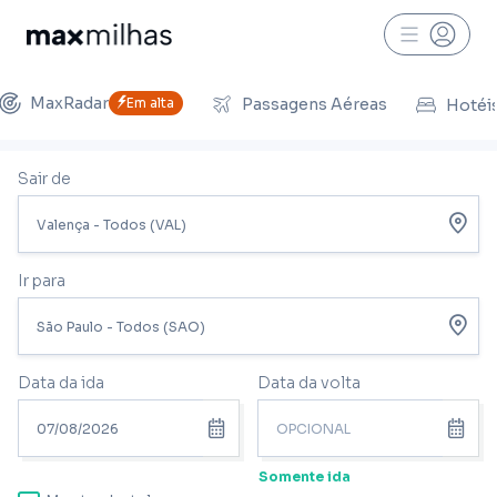
MaxRadar
Em alta
Passagens Aéreas
Hotéi
Sair de
Ir para
Data da ida
Data da volta
Somente ida