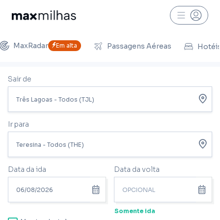
MaxRadar
Em alta
Passagens Aéreas
Hotéi
Sair de
Ir para
Data da ida
Data da volta
Somente ida