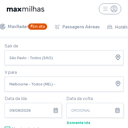
MaxRadar
Em alta
Passagens Aéreas
Hotéi
Sair de
Ir para
Data da ida
Data da volta
Somente ida