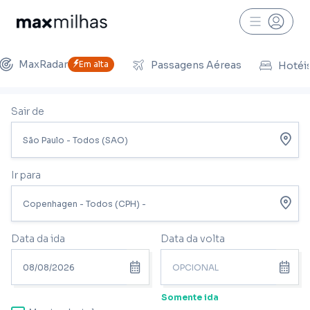
MaxRadar
Em alta
Passagens Aéreas
Hotéi
Sair de
Ir para
Data da ida
Data da volta
Somente ida