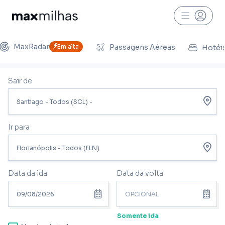
MaxRadar
Em alta
Passagens Aéreas
Hotéi
Sair de
Ir para
Data da ida
Data da volta
Somente ida