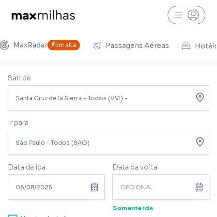
MaxRadar
Em alta
Passagens Aéreas
Hotéi
Sair de
Ir para
Data da ida
Data da volta
Somente ida