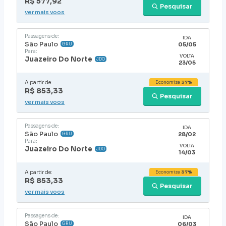
R$ 577,92
Pesquisar
ver mais voos
Passagens de:
IDA
São Paulo
05/05
GRU
Para:
VOLTA
Juazeiro Do Norte
JDO
23/05
A partir de:
Economize
37%
R$ 853,33
Pesquisar
ver mais voos
Passagens de:
IDA
São Paulo
28/02
GRU
Para:
VOLTA
Juazeiro Do Norte
JDO
14/03
A partir de:
Economize
37%
R$ 853,33
Pesquisar
ver mais voos
Passagens de:
IDA
São Paulo
06/03
GRU