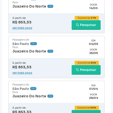
Para:
VOLTA
Juazeiro Do Norte
JDO
14/03
A partir de:
Economize
37%
R$ 853,33
Pesquisar
ver mais voos
Passagens de:
IDA
São Paulo
04/05
GRU
Para:
VOLTA
Juazeiro Do Norte
JDO
25/05
A partir de:
Economize
84%
R$ 853,33
Pesquisar
ver mais voos
Passagens de:
IDA
São Paulo
01/04
SAO
Para:
VOLTA
Juazeiro Do Norte
JDO
28/04
A partir de:
Economize
68%
R$ 853,33