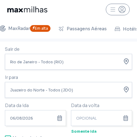
MaxRadar
Em alta
Passagens Aéreas
Hotéi
Sair de
Ir para
Data da ida
Data da volta
Somente ida