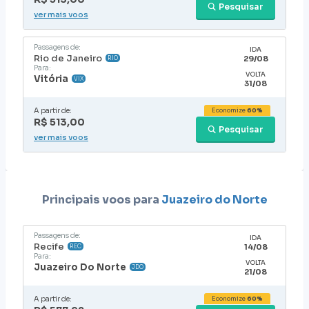
Pesquisar
ver mais voos
Passagens de:
IDA
Rio de Janeiro
29/08
RIO
Para:
VOLTA
Vitória
VIX
31/08
A partir de:
Economize
60%
R$ 513,00
Pesquisar
ver mais voos
Principais voos para
Juazeiro do Norte
Passagens de:
IDA
Recife
14/08
REC
Para:
VOLTA
Juazeiro Do Norte
JDO
21/08
A partir de:
Economize
60%