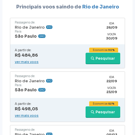
Principais voos saindo de
Rio de Janeiro
Passagens de:
IDA
Rio de Janeiro
26/09
RIO
Para:
VOLTA
São Paulo
SAO
30/09
A partir de:
Economize
50%
R$ 484,86
Pesquisar
ver mais voos
Passagens de:
IDA
Rio de Janeiro
22/09
RIO
Para:
VOLTA
São Paulo
SAO
23/09
A partir de:
Economize
42%
R$ 498,05
Pesquisar
ver mais voos
Passagens de:
IDA
Rio de Janeiro
05/03
RIO