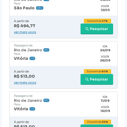
Para:
VOLTA
São Paulo
GRU
12/03
A partir de:
Economize
27%
R$ 494,77
Pesquisar
ver mais voos
Passagens de:
IDA
Rio de Janeiro
24/09
RIO
Para:
VOLTA
Vitória
VIX
26/09
A partir de:
Economize
60%
R$ 513,00
Pesquisar
ver mais voos
Passagens de:
IDA
Rio de Janeiro
11/09
RIO
Para:
VOLTA
Vitória
VIX
16/09
A partir de:
Economize
49%
R$ 513,00