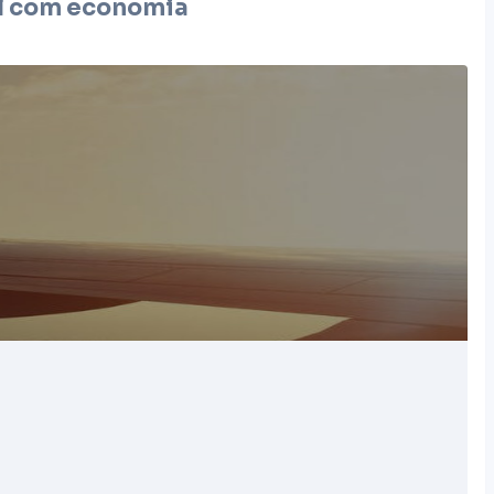
l
com economia