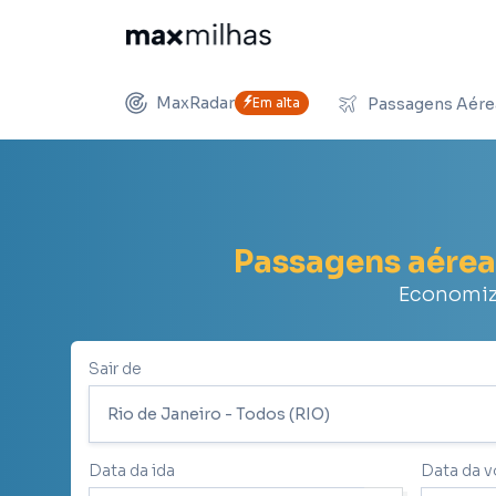
MaxRadar
Em alta
Passagens Aére
Passagens aérea
Economize
Sair de
Data da ida
Data da v