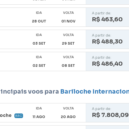
IDA
VOLTA
A partir de:
R$ 463,60
28 OUT
01 NOV
IDA
VOLTA
A partir de:
R$ 488,30
03 SET
29 SET
IDA
VOLTA
A partir de:
R$ 486,40
02 SET
08 SET
rincipais voos para
Bariloche Internacio
IDA
VOLTA
A partir de:
R$ 7.808,09
loche
BRC
11 AGO
20 AGO