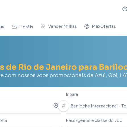
Vender Milhas
MaxOfertas
as
Hotéis
s de Rio de Janeiro para Barilo
 com nossos voos promocionais da Azul, Gol, L
Ir para
olta
Passageiros e classe do voo