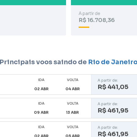
A partir de
R$ 16.708,36
Principais voos saindo de
Rio de Janeir
IDA
VOLTA
A partir de:
R$ 441,05
02 ABR
04 ABR
IDA
VOLTA
A partir de:
R$ 461,95
09 ABR
13 ABR
IDA
VOLTA
A partir de:
R$ 461,95
02 ABR
05 ABR