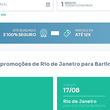
1
ADULTO
CLASSE ECONÔMICA
 ida
SITE BLINDADO
PARCELE EM
E 100% SEGURO
ATÉ 12X
 promoções de Rio de Janeiro para
Baril
Voe em
17/08
Rio de Janeiro
para San Carlos Bariloche