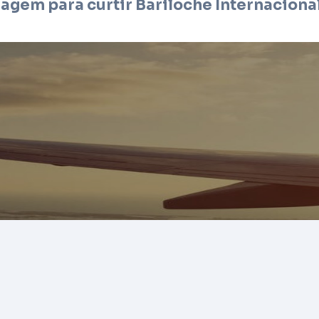
iagem para curtir
Bariloche Internaciona