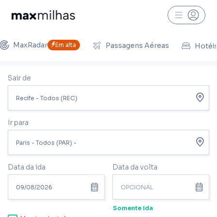
MaxRadar
Em alta
Passagens Aéreas
Hotéi
Sair de
Ir para
Data da ida
Data da volta
Somente ida