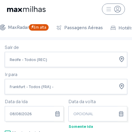
MaxRadar
Em alta
Passagens Aéreas
Hotéi
Sair de
Ir para
Data da ida
Data da volta
Somente ida