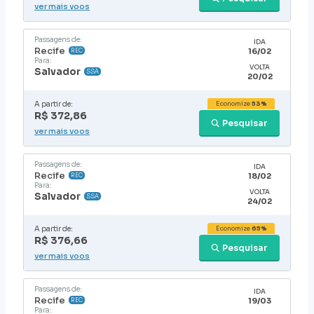
ver mais voos
Passagens de:
IDA
Recife
16/02
REC
Para:
VOLTA
Salvador
SSA
20/02
A partir de:
Economize
53%
R$ 372,86
Pesquisar
ver mais voos
Passagens de:
IDA
Recife
18/02
REC
Para:
VOLTA
Salvador
SSA
24/02
A partir de:
Economize
65%
R$ 376,66
Pesquisar
ver mais voos
Passagens de:
IDA
Recife
19/03
REC
Para: