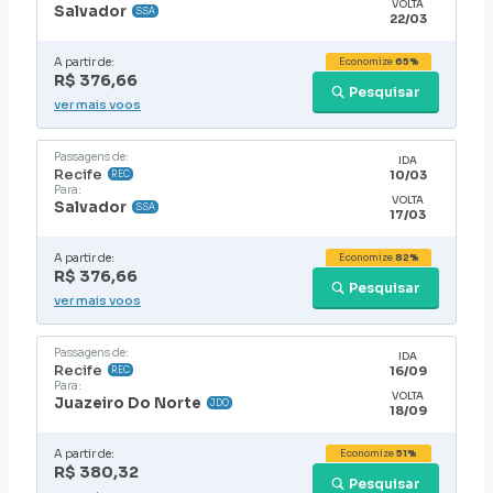
VOLTA
Salvador
SSA
22/03
A partir de:
Economize
65%
R$ 376,66
Pesquisar
ver mais voos
Passagens de:
IDA
Recife
10/03
REC
Para:
VOLTA
Salvador
SSA
17/03
A partir de:
Economize
82%
R$ 376,66
Pesquisar
ver mais voos
Passagens de:
IDA
Recife
16/09
REC
Para:
VOLTA
Juazeiro Do Norte
JDO
18/09
A partir de:
Economize
51%
R$ 380,32
Pesquisar