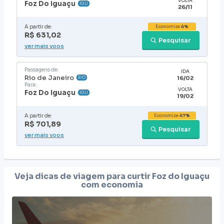
VOLTA
Foz Do Iguaçu
IGU
26/11
A partir de:
Economize
4%
R$ 631,02
Pesquisar
ver mais voos
Passagens de:
IDA
Rio de Janeiro
16/02
RIO
Para:
VOLTA
Foz Do Iguaçu
IGU
19/02
A partir de:
Economize
47%
R$ 701,89
Pesquisar
ver mais voos
Veja dicas de viagem para curtir
Foz do Iguaçu
com economia