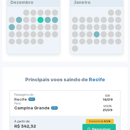
Dezembro
Janeiro
Principais voos saindo de
Recife
Passagens de:
IDA
Recife
16/09
REC
Para:
VOLTA
Campina Grande
CPV
21/09
A partir de:
Economize
63%
R$ 342,32
Pesquisar