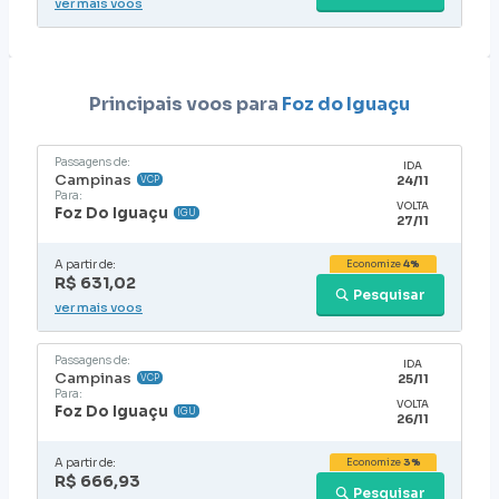
ver mais voos
Principais voos para
Foz do Iguaçu
Passagens de:
IDA
Campinas
24/11
VCP
Para:
VOLTA
Foz Do Iguaçu
IGU
27/11
A partir de:
Economize
4%
R$ 631,02
Pesquisar
ver mais voos
Passagens de:
IDA
Campinas
25/11
VCP
Para:
VOLTA
Foz Do Iguaçu
IGU
26/11
A partir de:
Economize
3%
R$ 666,93
Pesquisar