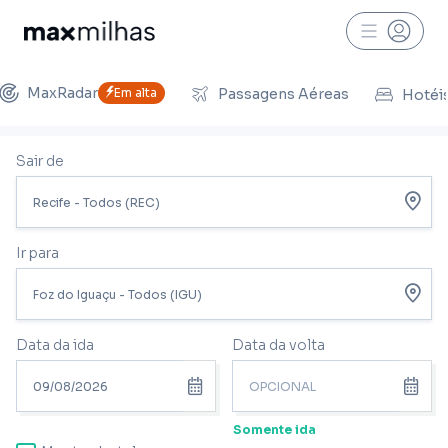
MaxRadar
Em alta
Passagens Aéreas
Hotéi
Sair de
Ir para
Data da ida
Data da volta
Somente ida