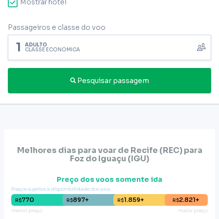
Mostrar hotel
Passageiros e classe do voo
1
ADULTO
CLASSE ECONÔMICA
Pesquisar passagem
Melhores dias para voar de
Recife (REC)
para
Foz do Iguaçu
(
IGU
)
Preço dos voos somente ida
Preços sujeitos à disponibilidade dos voos
770
897+
1.859+
2.821+
R$
R$
R$
R$
menor preço
maior preço