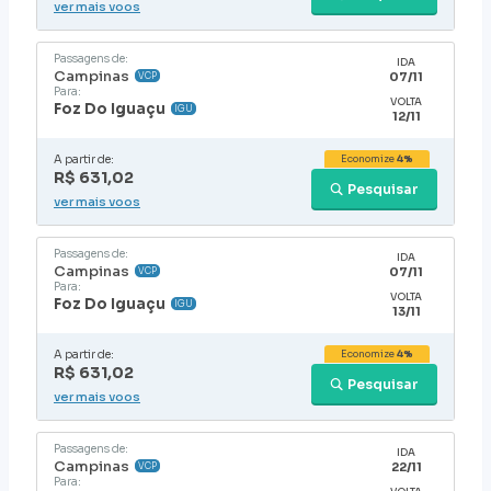
ver mais voos
Passagens de:
IDA
Campinas
07/11
VCP
Para:
VOLTA
Foz Do Iguaçu
IGU
12/11
A partir de:
Economize
4%
R$ 631,02
Pesquisar
ver mais voos
Passagens de:
IDA
Campinas
07/11
VCP
Para:
VOLTA
Foz Do Iguaçu
IGU
13/11
A partir de:
Economize
4%
R$ 631,02
Pesquisar
ver mais voos
Passagens de:
IDA
Campinas
22/11
VCP
Para: