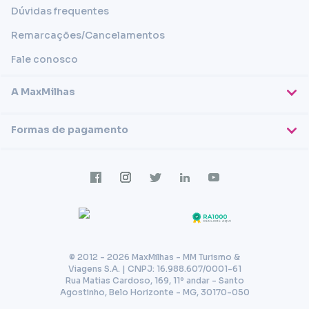
Dúvidas frequentes
Remarcações/Cancelamentos
Fale conosco
A MaxMilhas
Sobre nós
Formas de pagamento
Blog
Cartões de crédito
Imprensa
Trabalhe conosco
Transferência em conta
Termos e condições
Transferência via PIX
Política de privacidade
© 2012 - 2026 MaxMilhas - MM Turismo &
Viagens S.A. | CNPJ: 16.988.607/0001-61
Rua Matias Cardoso, 169, 11º andar - Santo
Agostinho, Belo Horizonte - MG, 30170-050