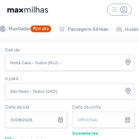
MaxRadar
Em alta
Passagens Aéreas
Hotéi
Sair de
Ir para
Data da ida
Data da volta
Somente ida