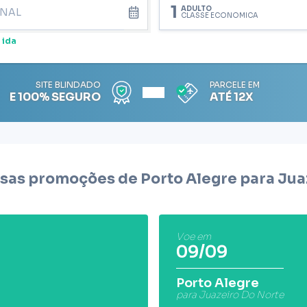
1
ADULTO
CLASSE ECONÔMICA
 ida
SITE BLINDADO
PARCELE EM
E 100% SEGURO
ATÉ 12X
sas promoções de Porto Alegre para
Jua
Voe em
09/09
Porto Alegre
para Juazeiro Do Norte