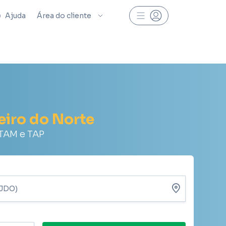
Ajuda
Área do cliente
eiro do Norte
ATAM e TAP