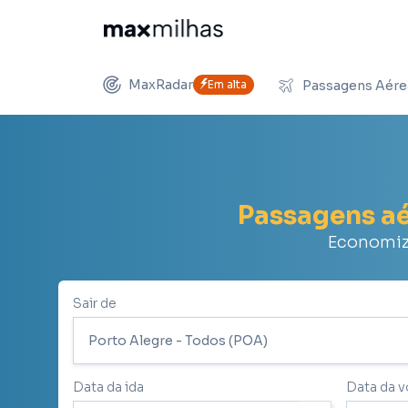
MaxRadar
Em alta
Passagens Aére
Passagens a
Economize
Sair de
Data da ida
Data da v