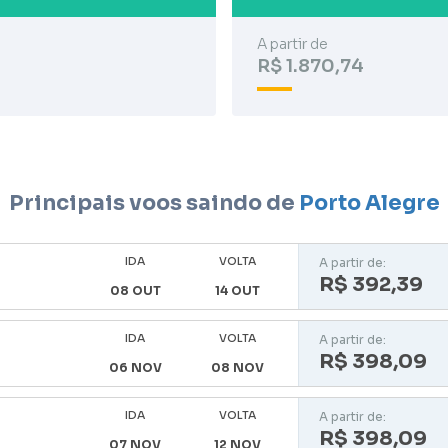
A partir de
R$ 1.870,74
Principais voos saindo de
Porto Alegre
IDA
VOLTA
A partir de:
R$ 392,39
08 OUT
14 OUT
IDA
VOLTA
A partir de:
R$ 398,09
06 NOV
08 NOV
IDA
VOLTA
A partir de:
R$ 398,09
07 NOV
12 NOV