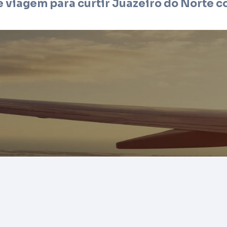
e viagem para curtir
Juazeiro do Norte
c