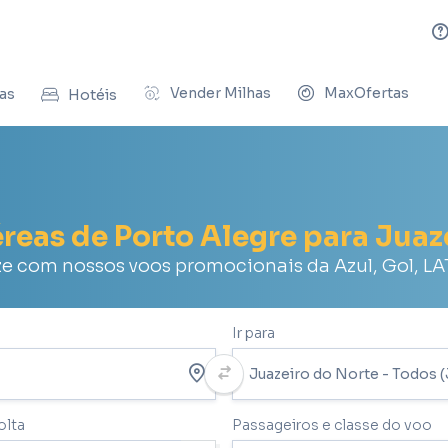
Vender Milhas
MaxOfertas
as
Hotéis
éreas de Porto Alegre para Juaz
 com nossos voos promocionais da Azul, Gol, L
Ir para
olta
Passageiros e classe do voo