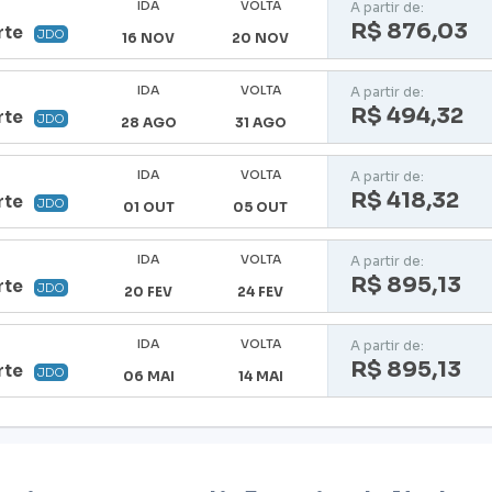
IDA
VOLTA
A partir de:
R$ 876,03
rte
JDO
16 NOV
20 NOV
IDA
VOLTA
A partir de:
R$ 494,32
rte
JDO
28 AGO
31 AGO
IDA
VOLTA
A partir de:
R$ 418,32
rte
JDO
01 OUT
05 OUT
IDA
VOLTA
A partir de:
R$ 895,13
rte
JDO
20 FEV
24 FEV
IDA
VOLTA
A partir de:
R$ 895,13
rte
JDO
06 MAI
14 MAI