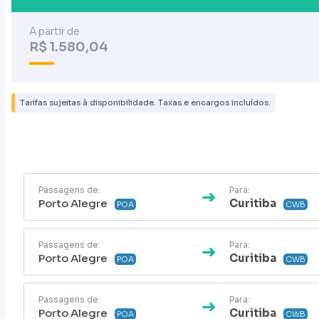
A partir de
R$ 1.580,04
Tarifas sujeitas à disponibilidade. Taxas e encargos incluídos.
Passagens de:
Para:
Porto Alegre
Curitiba
POA
CWB
Passagens de:
Para:
Porto Alegre
Curitiba
POA
CWB
Passagens de:
Para:
Porto Alegre
Curitiba
POA
CWB