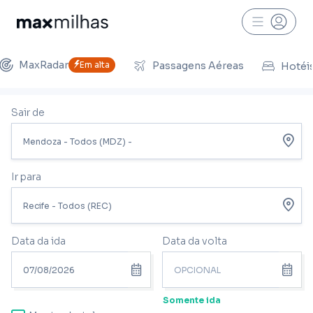
MaxRadar
Em alta
Passagens Aéreas
Hotéi
Sair de
Ir para
Data da ida
Data da volta
Somente ida