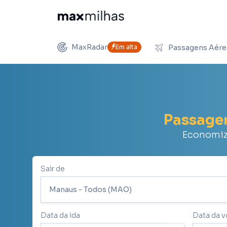
MaxRadar
Em alta
Passagens Aére
Passag
Economize
Sair de
Data da ida
Data da v