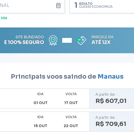
1
ADULTO
CLASSE ECONÔMICA
 ida
SITE BLINDADO
PARCELE EM
E 100% SEGURO
ATÉ 12X
Principais voos saindo de
Manaus
IDA
VOLTA
A partir de:
R$ 607,01
01 OUT
17 OUT
IDA
VOLTA
A partir de:
R$ 709,61
15 OUT
22 OUT