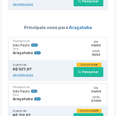
Pesquisar
ver mais voos
Principais voos para
Araçatuba
Passagens de:
IDA
São Paulo
09/02
CGH
Para:
VOLTA
Araçatuba
ARU
16/02
A partir de:
Economize
4%
R$ 527,97
Pesquisar
ver mais voos
Passagens de:
IDA
São Paulo
04/09
SAO
Para:
VOLTA
Araçatuba
ARU
07/09
A partir de:
Economize
52%
R$ 712,57