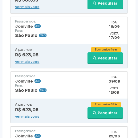
R$ 585,05
Pesquisar
ver mais voos
Passagens de:
IDA
Joinville
16/09
JOI
Para:
VOLTA
São Paulo
SAO
17/09
A partir de:
Economize
45%
R$ 623,05
Pesquisar
ver mais voos
Passagens de:
IDA
Joinville
09/09
JOI
Para:
VOLTA
São Paulo
SAO
12/09
A partir de:
Economize
45%
R$ 623,05
Pesquisar
ver mais voos
Passagens de:
IDA
Joinville
29/08
JOI