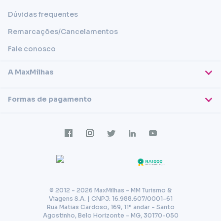
Dúvidas frequentes
Remarcações/Cancelamentos
Fale conosco
A MaxMilhas
Sobre nós
Formas de pagamento
Blog
Cartões de crédito
Imprensa
Trabalhe conosco
Transferência em conta
Termos e condições
Transferência via PIX
Política de privacidade
© 2012 - 2026 MaxMilhas - MM Turismo &
Viagens S.A. | CNPJ: 16.988.607/0001-61
Rua Matias Cardoso, 169, 11º andar - Santo
Agostinho, Belo Horizonte - MG, 30170-050