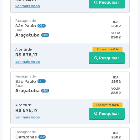
Pesquisar
ver mais voos
Passagens de:
IDA
São Paulo
25/12
CGH
Para:
VOLTA
Araçatuba
ARU
29/12
A partir de:
Economize
6%
R$ 676,17
Pesquisar
ver mais voos
Passagens de:
IDA
São Paulo
25/12
CGH
Para:
VOLTA
Araçatuba
ARU
28/12
A partir de:
Economize
53%
R$ 676,17
Pesquisar
ver mais voos
Passagens de:
IDA
Campinas
25/12
VCP