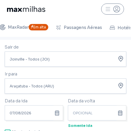
MaxRadar
Em alta
Passagens Aéreas
Hotéi
Sair de
Ir para
Data da ida
Data da volta
Somente ida