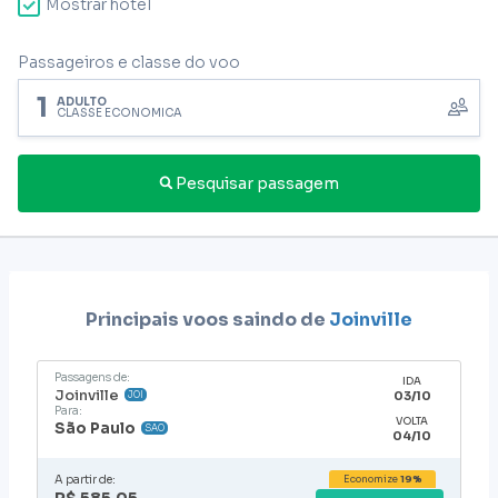
Mostrar hotel
Passageiros e classe do voo
1
ADULTO
CLASSE ECONÔMICA
Pesquisar passagem
Principais voos saindo de
Joinville
Passagens de:
IDA
Joinville
03/10
JOI
Para:
VOLTA
São Paulo
SAO
04/10
A partir de:
Economize
19%