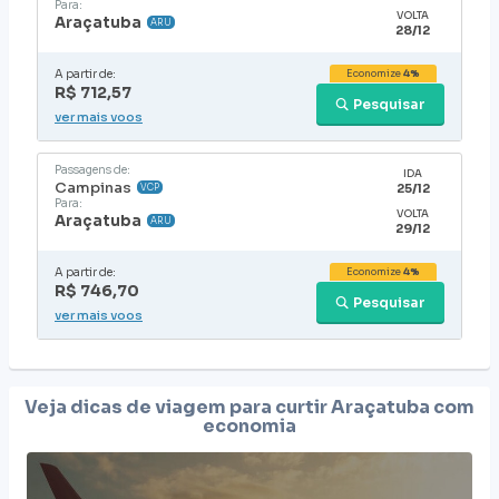
Para:
VOLTA
Araçatuba
ARU
28/12
A partir de:
Economize
4%
R$ 712,57
Pesquisar
ver mais voos
Passagens de:
IDA
Campinas
25/12
VCP
Para:
VOLTA
Araçatuba
ARU
29/12
A partir de:
Economize
4%
R$ 746,70
Pesquisar
ver mais voos
Veja dicas de viagem para curtir
Araçatuba
com
economia