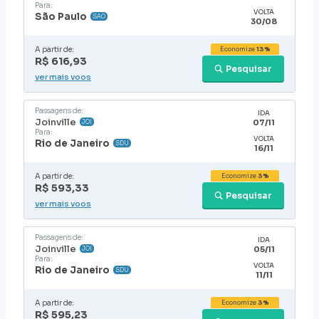
Para:
VOLTA
São Paulo
SAO
30/08
A partir de:
Economize
13%
R$ 616,93
Pesquisar
ver mais voos
Passagens de:
IDA
Joinville
07/11
JOI
Para:
VOLTA
Rio de Janeiro
SDU
16/11
A partir de:
Economize
3%
R$ 593,33
Pesquisar
ver mais voos
Passagens de:
IDA
Joinville
05/11
JOI
Para:
VOLTA
Rio de Janeiro
SDU
11/11
A partir de:
Economize
3%
R$ 595,23