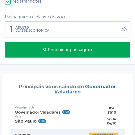
Mostrar hotel
Passageiros e classe do voo
1
ADULTO
CLASSE ECONÔMICA
Pesquisar passagem
Principais voos saindo de
Governador
Valadares
Passagens de:
IDA
Governador Valadares
21/10
GVR
Para:
VOLTA
São Paulo
GRU
24/10