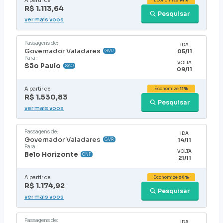
A partir de:
Economize
14%
R$ 1.113,64
Pesquisar
ver mais voos
Passagens de:
IDA
Governador Valadares
05/11
GVR
Para:
VOLTA
São Paulo
SAO
09/11
A partir de:
Economize
11%
R$ 1.530,83
Pesquisar
ver mais voos
Passagens de:
IDA
Governador Valadares
14/11
GVR
Para:
VOLTA
Belo Horizonte
CNF
21/11
A partir de:
Economize
54%
R$ 1.174,92
Pesquisar
ver mais voos
Passagens de:
IDA