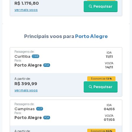
R$ 1.176,80
Pesquisar
ver mais voos
Principais voos para
Porto Alegre
Passagens de:
IDA
Curitiba
11/11
CWB
Para:
VOLTA
Porto Alegre
POA
14/11
A partir de:
Economize
13%
R$ 399,99
Pesquisar
ver mais voos
Passagens de:
IDA
Campinas
04/03
VCP
Para:
VOLTA
Porto Alegre
POA
07/03
A partir de:
Economize
64%