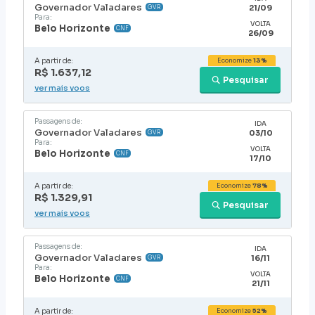
Governador Valadares
21/09
GVR
Para:
VOLTA
Belo Horizonte
CNF
26/09
A partir de:
Economize
13%
R$ 1.637,12
Pesquisar
ver mais voos
Passagens de:
IDA
Governador Valadares
03/10
GVR
Para:
VOLTA
Belo Horizonte
CNF
17/10
A partir de:
Economize
78%
R$ 1.329,91
Pesquisar
ver mais voos
Passagens de:
IDA
Governador Valadares
16/11
GVR
Para:
VOLTA
Belo Horizonte
CNF
21/11
A partir de:
Economize
52%