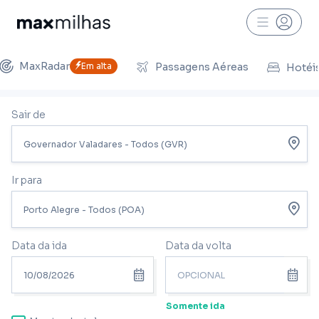
MaxRadar
Em alta
Passagens Aéreas
Hotéi
Sair de
Ir para
Data da ida
Data da volta
Somente ida