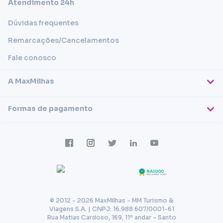
Atendimento 24h
Dúvidas frequentes
Remarcações/Cancelamentos
Fale conosco
A MaxMilhas
Sobre nós
Formas de pagamento
Blog
Cartões de crédito
Imprensa
Trabalhe conosco
Transferência em conta
Termos e condições
Transferência via PIX
Política de privacidade
© 2012 - 2026 MaxMilhas - MM Turismo &
Viagens S.A. | CNPJ: 16.988.607/0001-61
Rua Matias Cardoso, 169, 11º andar - Santo