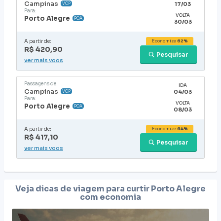
Campinas
17/03
VCP
Para:
VOLTA
Porto Alegre
POA
30/03
A partir de:
Economize
62%
R$ 420,90
Pesquisar
ver mais voos
Passagens de:
IDA
Campinas
04/03
VCP
Para:
VOLTA
Porto Alegre
POA
08/03
A partir de:
Economize
64%
R$ 417,10
Pesquisar
ver mais voos
Veja dicas de viagem para curtir
Porto Alegre
com economia