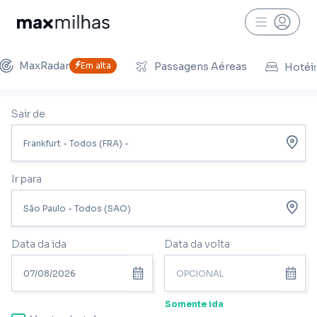
MaxRadar
Em alta
Passagens Aéreas
Hotéi
Sair de
Ir para
Data da ida
Data da volta
Somente ida