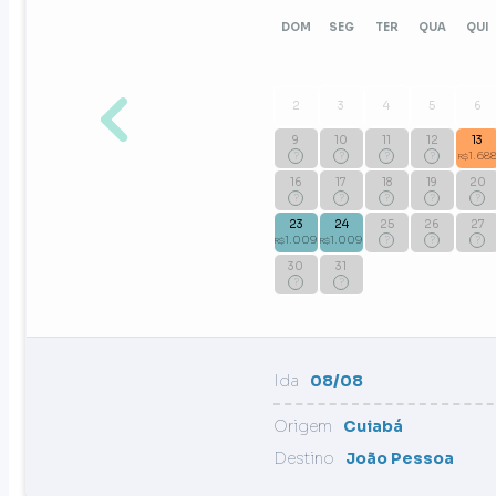
DOM
SEG
TER
QUA
QUI
2
3
4
5
6
9
10
11
12
13
?
?
?
?
1.68
R$
16
17
18
19
20
?
?
?
?
?
23
24
25
26
27
1.009
1.009
?
?
?
R$
R$
30
31
?
?
Ida
08/08
Origem
Cuiabá
Destino
João Pessoa