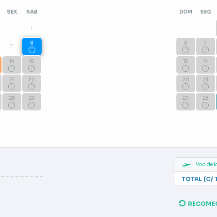
SEX
SAB
DOM
SEG
1
8
6
7
7
?
?
?
14
15
13
14
8
?
?
?
?
21
22
20
21
?
?
?
?
28
29
27
28
?
?
?
?
Voo de i
TOTAL (C/ 
RECOME