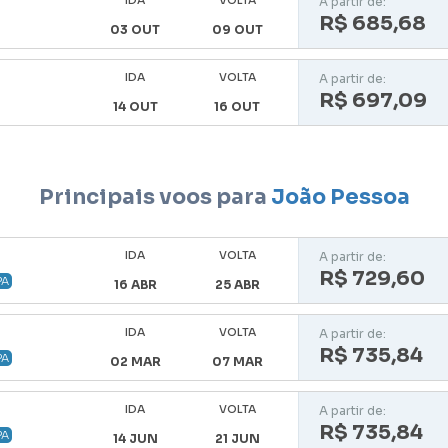
IDA
VOLTA
A partir de:
R$ 685,68
03 OUT
09 OUT
IDA
VOLTA
A partir de:
R$ 697,09
14 OUT
16 OUT
Principais voos para
João Pessoa
IDA
VOLTA
A partir de:
R$ 729,60
PA
16 ABR
25 ABR
IDA
VOLTA
A partir de:
R$ 735,84
PA
02 MAR
07 MAR
IDA
VOLTA
A partir de:
R$ 735,84
PA
14 JUN
21 JUN