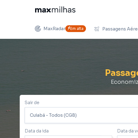
MaxRadar
Em alta
Passagens Aére
Passa
Economize
Sair de
Data da ida
Data da v