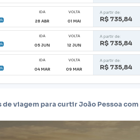
IDA
VOLTA
A partir de:
R$ 735,84
PA
28 ABR
01 MAI
IDA
VOLTA
A partir de:
R$ 735,84
PA
05 JUN
12 JUN
IDA
VOLTA
A partir de:
R$ 735,84
PA
04 MAR
09 MAR
s de viagem para curtir
João Pessoa
com 