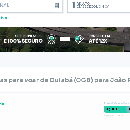
1
ADULTO
CLASSE ECONÔMICA
 ida
SITE BLINDADO
PARCELE EM
E 100% SEGURO
ATÉ 12X
as para voar de
Cuiabá (CGB)
para
João 
Preços sujeitos à 
da
861
m
R$
menor preço