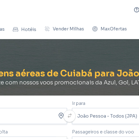
Vender Milhas
MaxOfertas
as
Hotéis
gens aéreas de Cuiabá para Joã
 com nossos voos promocionais da Azul, Gol, L
Ir para
olta
Passageiros e classe do voo