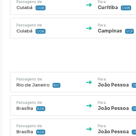
Passagens de:
Para:
Cuiabá
Curitiba
CGB
CWB
Passagens de:
Para:
Cuiabá
Campinas
CGB
VCP
Passagens de:
Para:
Rio de Janeiro
João Pessoa
RIO
J
Passagens de:
Para:
Brasília
João Pessoa
BSB
J
Passagens de:
Para:
Brasília
João Pessoa
BSB
J