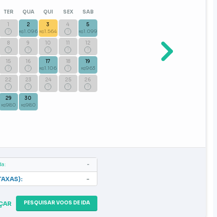
TER
QUA
QUI
SEX
SAB
1
2
3
4
5
?
1.096
1.564
?
1.099
R$
R$
R$
8
9
10
11
12
?
?
?
?
?
15
16
17
18
19
?
?
1.106
?
963
R$
R$
22
23
24
25
26
?
?
?
?
?
29
30
980
980
R$
R$
da:
-
TAXAS):
-
PESQUISAR VOOS DE IDA
ÇAR