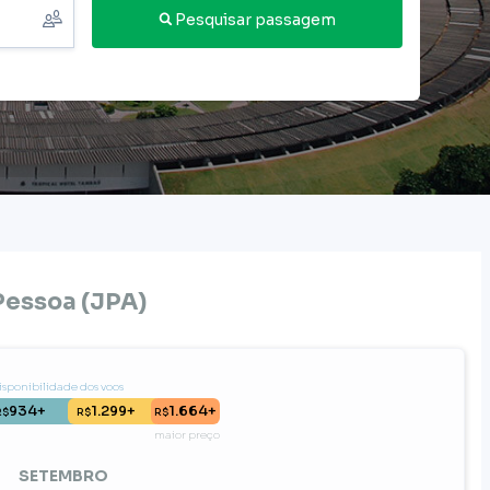
Pesquisar passagem
Pessoa
(
JPA
)
disponibilidade dos voos
934+
1.299+
1.664+
R$
R$
R$
maior preço
SETEMBRO