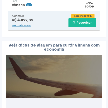
Para:
VOLTA
Vilhena
BVH
30/09
A partir de:
Economize
70%
R$ 4.477,89
Pesquisar
ver mais voos
Veja dicas de viagem para curtir
Vilhena
com
economia