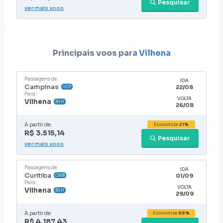
Pesquisar
ver mais voos
Principais voos para
Vilhena
Passagens de:
IDA
Campinas
22/08
VCP
Para:
VOLTA
Vilhena
BVH
26/08
A partir de:
Economize
21%
R$ 3.515,14
Pesquisar
ver mais voos
Passagens de:
IDA
Curitiba
01/09
CWB
Para:
VOLTA
Vilhena
BVH
29/09
A partir de:
Economize
68%
R$ 4.187,43