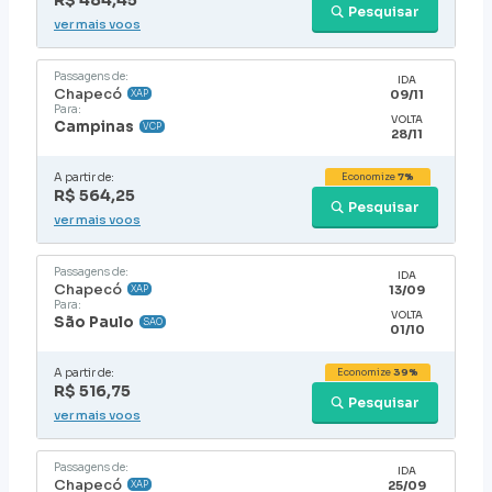
R$ 484,45
Pesquisar
ver mais voos
Passagens de:
IDA
Chapecó
09/11
XAP
Para:
VOLTA
Campinas
VCP
28/11
A partir de:
Economize
7%
R$ 564,25
Pesquisar
ver mais voos
Passagens de:
IDA
Chapecó
13/09
XAP
Para:
VOLTA
São Paulo
SAO
01/10
A partir de:
Economize
39%
R$ 516,75
Pesquisar
ver mais voos
Passagens de:
IDA
Chapecó
25/09
XAP