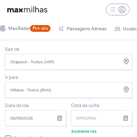
MaxRadar
Em alta
Passagens Aéreas
Hotéi
Sair de
Ir para
Data da ida
Data da volta
Somente ida