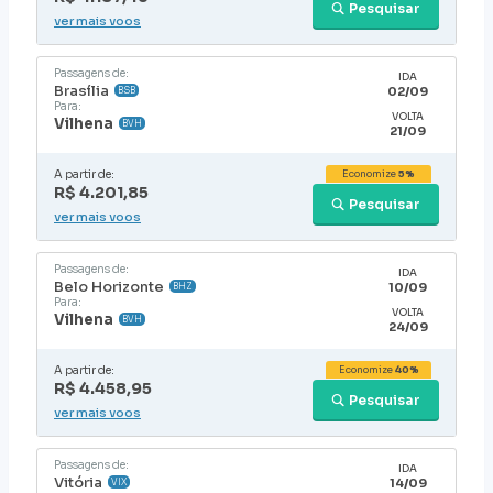
Pesquisar
ver mais voos
Passagens de:
IDA
Brasília
02/09
BSB
Para:
VOLTA
Vilhena
BVH
21/09
A partir de:
Economize
5%
R$ 4.201,85
Pesquisar
ver mais voos
Passagens de:
IDA
Belo Horizonte
10/09
BHZ
Para:
VOLTA
Vilhena
BVH
24/09
A partir de:
Economize
40%
R$ 4.458,95
Pesquisar
ver mais voos
Passagens de:
IDA
Vitória
14/09
VIX