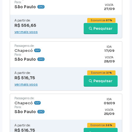
Para:
VOLTA
São Paulo
SAO
27/09
A partir de:
Economize
67%
R$ 556,65
Pesquisar
ver mais voos
Passagens de:
IDA
Chapecó
17/09
XAP
Para:
VOLTA
São Paulo
SAO
28/09
A partir de:
Economize
31%
R$ 516,75
Pesquisar
ver mais voos
Passagens de:
IDA
Chapecó
09/09
XAP
Para:
VOLTA
São Paulo
SAO
25/09
A partir de:
Economize
39%
R$ 516,75