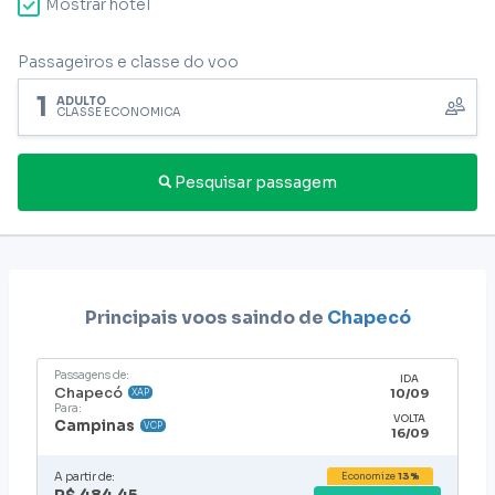
Mostrar hotel
Passageiros e classe do voo
1
ADULTO
CLASSE ECONÔMICA
Pesquisar passagem
Principais voos saindo de
Chapecó
Passagens de:
IDA
Chapecó
10/09
XAP
Para:
VOLTA
Campinas
VCP
16/09
A partir de:
Economize
13%