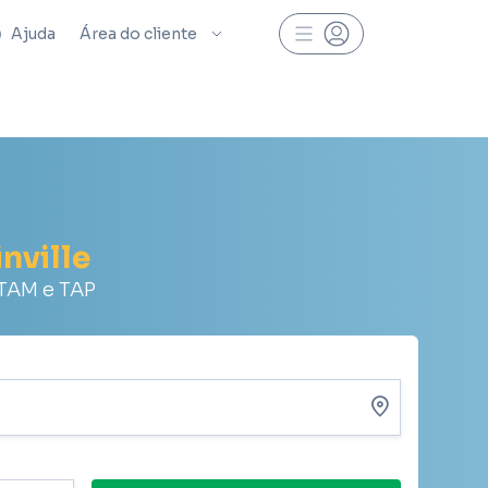
Ajuda
Área do cliente
nville
ATAM e TAP