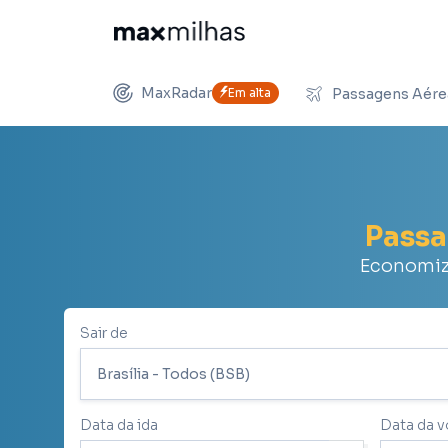
MaxRadar
Em alta
Passagens Aére
Pass
Economize
Sair de
Data da ida
Data da v