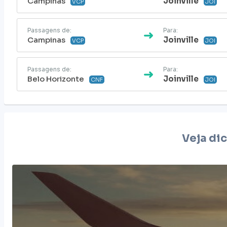
Campinas
Joinville
VCP
JOI
Passagens de:
Para:
Campinas
Joinville
VCP
JOI
Passagens de:
Para:
Belo Horizonte
Joinville
CNF
JOI
Veja di