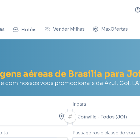
Vender Milhas
MaxOfertas
as
Hotéis
agens aéreas de Brasília para Joi
 com nossos voos promocionais da Azul, Gol, L
Ir para
olta
Passageiros e classe do voo