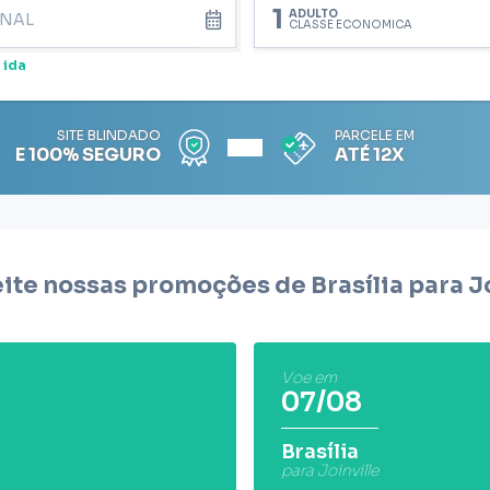
1
ADULTO
CLASSE ECONÔMICA
 ida
SITE BLINDADO
PARCELE EM
E 100% SEGURO
ATÉ 12X
ite nossas promoções de Brasília para
J
Voe em
07/08
Brasília
para Joinville