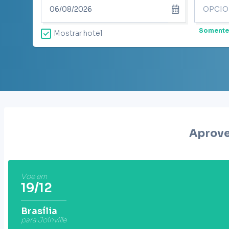
Somente
Mostrar hotel
Aprove
Voe em
19/12
Brasília
para Joinville