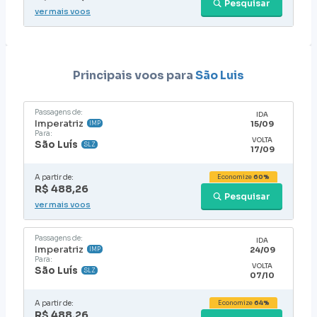
Pesquisar
ver mais voos
Principais voos para
São Luis
Passagens de:
IDA
Imperatriz
15/09
IMP
Para:
VOLTA
São Luís
SLZ
17/09
A partir de:
Economize
60%
R$ 488,26
Pesquisar
ver mais voos
Passagens de:
IDA
Imperatriz
24/09
IMP
Para:
VOLTA
São Luís
SLZ
07/10
A partir de:
Economize
64%
R$ 488,26