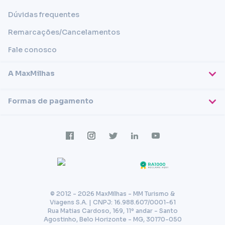
Dúvidas frequentes
Remarcações/Cancelamentos
Fale conosco
A MaxMilhas
Sobre nós
Formas de pagamento
Blog
Cartões de crédito
Imprensa
Trabalhe conosco
Transferência em conta
Termos e condições
Transferência via PIX
Política de privacidade
© 2012 - 2026 MaxMilhas - MM Turismo &
Viagens S.A. | CNPJ: 16.988.607/0001-61
Rua Matias Cardoso, 169, 11º andar - Santo
Agostinho, Belo Horizonte - MG, 30170-050