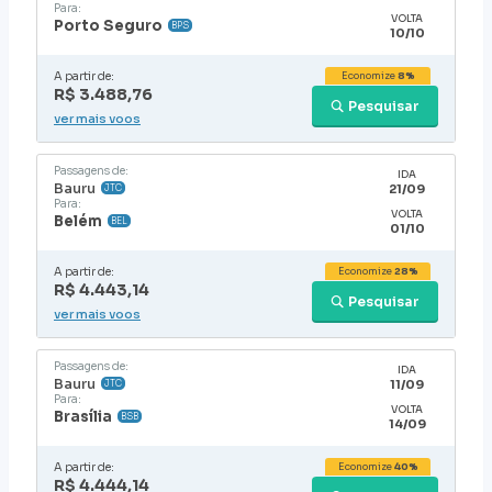
Para:
VOLTA
Porto Seguro
BPS
10/10
A partir de:
Economize
8%
R$ 3.488,76
Pesquisar
ver mais voos
Passagens de:
IDA
Bauru
21/09
JTC
Para:
VOLTA
Belém
BEL
01/10
A partir de:
Economize
28%
R$ 4.443,14
Pesquisar
ver mais voos
Passagens de:
IDA
Bauru
11/09
JTC
Para:
VOLTA
Brasília
BSB
14/09
A partir de:
Economize
40%
R$ 4.444,14