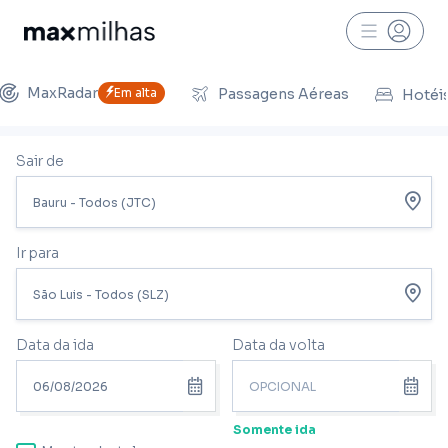
MaxRadar
Em alta
Passagens Aéreas
Hotéi
Sair de
Ir para
Data da ida
Data da volta
Somente ida