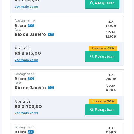
R$ 1.695,62
Pesquisar
ver mais voos
Passagens de:
IDA
Bauru
14/09
JTC
Para:
VOLTA
Rio de Janeiro
RIO
22/09
A partir de:
Economize
29%
R$ 2.916,00
Pesquisar
ver mais voos
Passagens de:
IDA
Bauru
28/08
JTC
Para:
VOLTA
Rio de Janeiro
RIO
31/08
A partir de:
Economize
36%
R$ 3.702,60
Pesquisar
ver mais voos
Passagens de:
IDA
Bauru
03/10
JTC