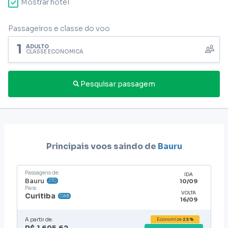
Mostrar hotel
Passageiros e classe do voo
1
ADULTO
CLASSE ECONÔMICA
Pesquisar passagem
Principais voos saindo de
Bauru
Passagens de:
IDA
Bauru
10/09
JTC
Para:
VOLTA
Curitiba
CWB
16/09
A partir de:
Economize
23%