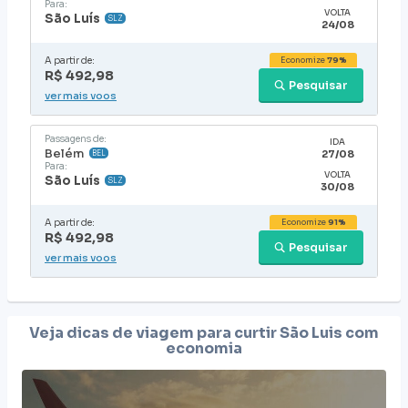
Para:
VOLTA
São Luís
SLZ
24/08
A partir de:
Economize
79%
R$ 492,98
Pesquisar
ver mais voos
Passagens de:
IDA
Belém
27/08
BEL
Para:
VOLTA
São Luís
SLZ
30/08
A partir de:
Economize
91%
R$ 492,98
Pesquisar
ver mais voos
Veja dicas de viagem para curtir
São Luis
com
economia