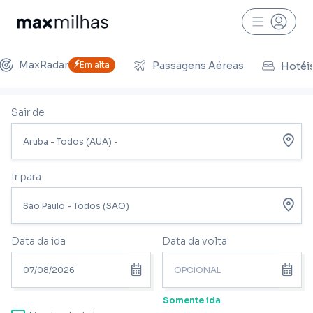
MaxRadar
Em alta
Passagens Aéreas
Hotéi
Sair de
Ir para
Data da ida
Data da volta
Somente ida