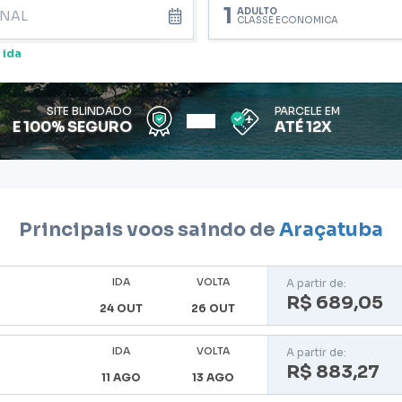
1
ADULTO
CLASSE ECONÔMICA
 ida
SITE BLINDADO
PARCELE EM
E 100% SEGURO
ATÉ 12X
Principais voos saindo de
Araçatuba
IDA
VOLTA
A partir de:
R$ 689,05
24 OUT
26 OUT
IDA
VOLTA
A partir de:
R$ 883,27
11 AGO
13 AGO