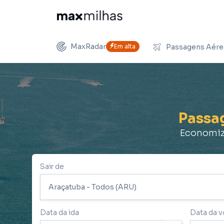
MaxRadar
Em alta
Passagens Aére
Passa
Economize
Sair de
Data da ida
Data da v