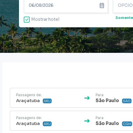
Somente
Mostrar hotel
Passagens de:
Para:
Araçatuba
São Paulo
ARU
SAO
Passagens de:
Para:
Araçatuba
São Paulo
ARU
CGH