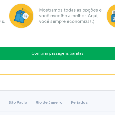
Mostramos todas as opções e
você escolhe a melhor. Aqui,
is.
você sempre economiza! ;)
Comprar passagens baratas
São Paulo
Rio de Janeiro
Feriados