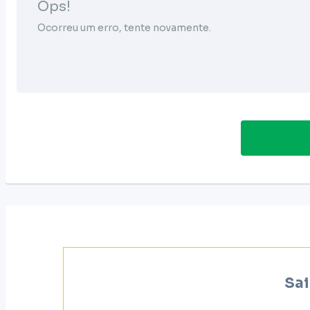
Ops!
Ocorreu um erro, tente novamente.
Sai