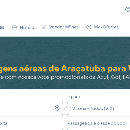
Vender Milhas
MaxOfertas
as
Hotéis
gens aéreas de Araçatuba para 
 com nossos voos promocionais da Azul, Gol, L
Ir para
olta
Passageiros e classe do voo