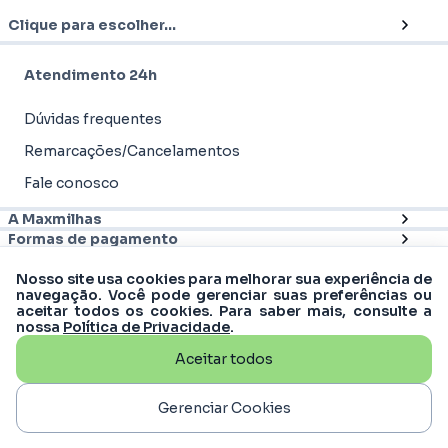
Clique para escolher...
Atendimento 24h
Dúvidas frequentes
Remarcações/Cancelamentos
Fale conosco
A Maxmilhas
Formas de pagamento
Nosso site usa cookies para melhorar sua experiência de
navegação. Você pode gerenciar suas preferências ou
aceitar todos os cookies. Para saber mais, consulte a
nossa
Política de Privacidade
.
Aceitar todos
© 2012 - 2026
Maxmilhas
-
MM Turismo &
Viagens S.A | CNPJ: 16.988.607/0001-61
Rua Matias Cardoso, 169, 11º andar - Santo
Gerenciar Cookies
Agostinho, Belo Horizonte - MG, 30170-050