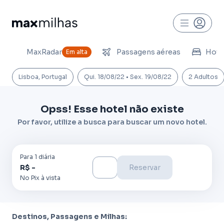
MaxRadar
Passagens aéreas
Hoté
Em alta
Lisboa, Portugal
Qui. 18/08/22 • Sex. 19/08/22
2 Adultos
Opss! Esse hotel não existe
Por favor, utilize a busca para buscar um novo hotel.
Para
1
diária
R$ -
Reservar
No Pix à vista
Destinos, Passagens e Milhas: