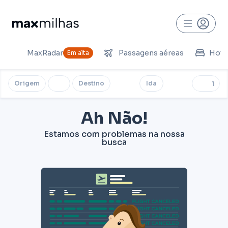
MaxRadar
Passagens aéreas
Hoté
Em alta
Origem
Destino
Ida
1
Ah Não!
Estamos com problemas na nossa
busca