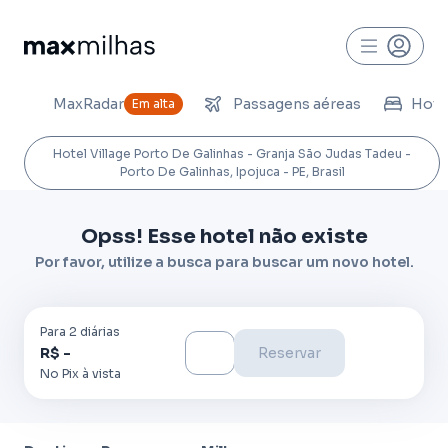
MaxRadar
Passagens aéreas
Hoté
Em alta
Hotel Village Porto De Galinhas - Granja São Judas Tadeu -
Porto De Galinhas, Ipojuca - PE, Brasil
Opss! Esse hotel não existe
Por favor, utilize a busca para buscar um novo hotel.
Para
2
diária
s
R$ -
Reservar
No Pix à vista