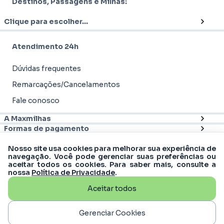
Destinos, Passagens e Milhas:
Clique para escolher...
Atendimento 24h
Dúvidas frequentes
Remarcações/Cancelamentos
Fale conosco
A Maxmilhas
Formas de pagamento
Nosso site usa cookies para melhorar sua experiência de
navegação. Você pode gerenciar suas preferências ou
aceitar todos os cookies. Para saber mais, consulte a
nossa
Política de Privacidade
.
Aceitar todos
© 2012 - 2026
Maxmilhas
-
MM Turismo &
Viagens S.A | CNPJ: 16.988.607/0001-61
Rua Matias Cardoso, 169, 11º andar - Santo
Gerenciar Cookies
Agostinho, Belo Horizonte - MG, 30170-050