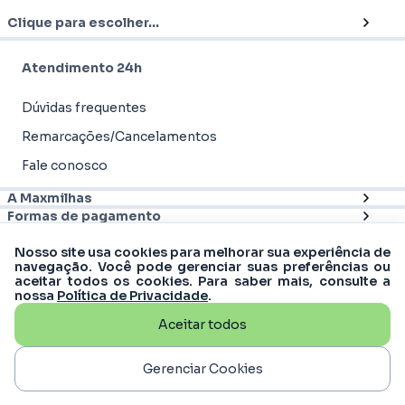
Clique para escolher...
Atendimento 24h
Dúvidas frequentes
Remarcações/Cancelamentos
Fale conosco
A Maxmilhas
Formas de pagamento
Nosso site usa cookies para melhorar sua experiência de
navegação. Você pode gerenciar suas preferências ou
aceitar todos os cookies. Para saber mais, consulte a
nossa
Política de Privacidade
.
Aceitar todos
© 2012 - 2026
Maxmilhas
-
MM Turismo &
Viagens S.A | CNPJ: 16.988.607/0001-61
Rua Matias Cardoso, 169, 11º andar - Santo
Gerenciar Cookies
Agostinho, Belo Horizonte - MG, 30170-050