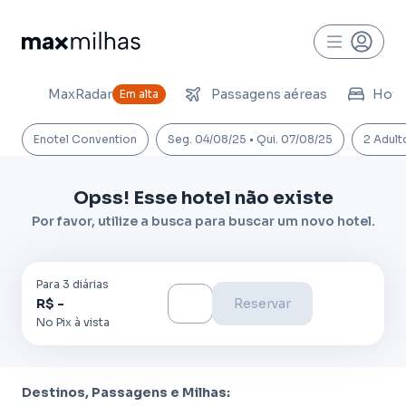
MaxRadar
Passagens aéreas
Hoté
Em alta
Enotel Convention
Seg. 04/08/25 • Qui. 07/08/25
2 Adult
Opss! Esse hotel não existe
Por favor, utilize a busca para buscar um novo hotel.
Para
3
diária
s
R$ -
Reservar
No Pix à vista
Destinos, Passagens e Milhas: