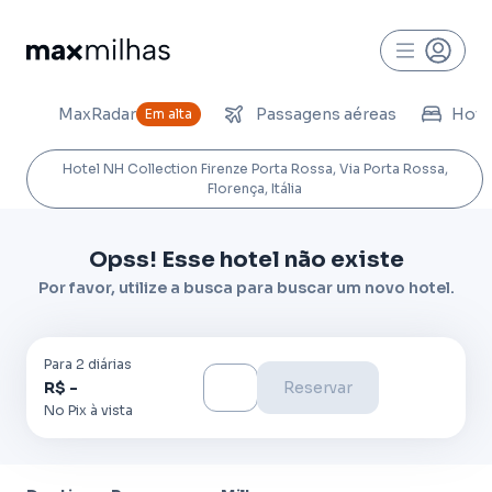
MaxRadar
Passagens aéreas
Hoté
Em alta
Hotel NH Collection Firenze Porta Rossa, Via Porta Rossa,
Florença, Itália
Opss! Esse hotel não existe
Por favor, utilize a busca para buscar um novo hotel.
Para
2
diária
s
R$ -
Reservar
No Pix à vista