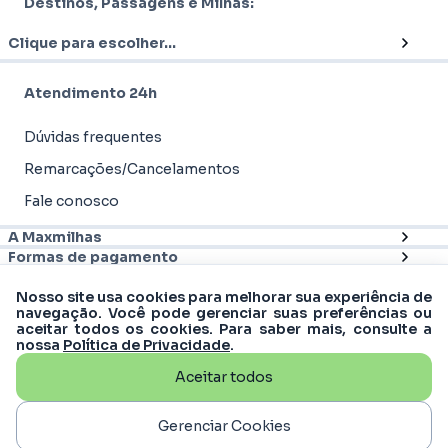
Destinos, Passagens e Milhas:
Clique para escolher...
Atendimento 24h
Dúvidas frequentes
Remarcações/Cancelamentos
Fale conosco
A Maxmilhas
Formas de pagamento
Nosso site usa cookies para melhorar sua experiência de
navegação. Você pode gerenciar suas preferências ou
aceitar todos os cookies. Para saber mais, consulte a
nossa
Política de Privacidade
.
Aceitar todos
© 2012 - 2026
Maxmilhas
-
MM Turismo &
Viagens S.A | CNPJ: 16.988.607/0001-61
Rua Matias Cardoso, 169, 11º andar - Santo
Gerenciar Cookies
Agostinho, Belo Horizonte - MG, 30170-050