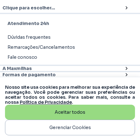
Clique para escolher...
Atendimento 24h
Dúvidas frequentes
Remarcações/Cancelamentos
Fale conosco
A Maxmilhas
Formas de pagamento
Nosso site usa cookies para melhorar sua experiência de
navegação. Você pode gerenciar suas preferências ou
aceitar todos os cookies. Para saber mais, consulte a
nossa
Política de Privacidade
.
Aceitar todos
© 2012 - 2026
Maxmilhas
-
MM Turismo &
Viagens S.A | CNPJ: 16.988.607/0001-61
Rua Matias Cardoso, 169, 11º andar - Santo
Gerenciar Cookies
Agostinho, Belo Horizonte - MG, 30170-050