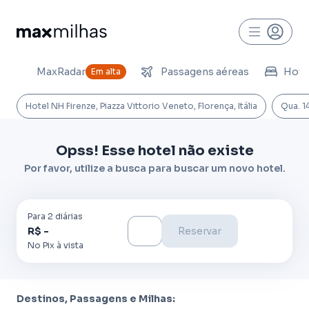
MaxRadar
Passagens aéreas
Hoté
Em alta
Hotel NH Firenze, Piazza Vittorio Veneto, Florença, Itália
Qua. 1
Opss! Esse hotel não existe
Por favor, utilize a busca para buscar um novo hotel.
Para
2
diária
s
R$ -
Reservar
No Pix à vista
Destinos, Passagens e Milhas: