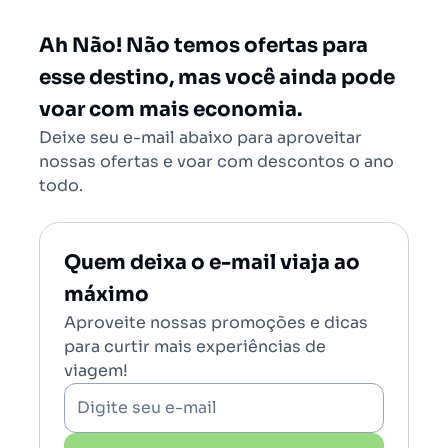
Rio de Janeiro - Todos (RIO)
Salvador - Todos (SSA)
Ah Não! Não temos ofertas para
Brasília (BSB)
esse destino, mas você ainda pode
voar com mais economia.
Deixe seu e-mail abaixo para aproveitar
nossas ofertas e voar com descontos o ano
todo.
Quem deixa o e-mail viaja ao
máximo
Aproveite nossas promoções e dicas
para curtir mais experiências de
viagem!
Digite seu e-mail