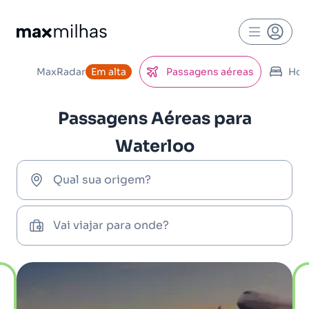
MaxRadar
Em alta
Passagens aéreas
Hot
Passagens Aéreas para
Waterloo
Qual sua origem?
Vai viajar para onde?