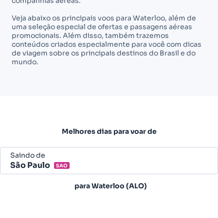
companhias aéreas.
Veja abaixo os principais voos para Waterloo, além de
uma seleção especial de ofertas e passagens aéreas
promocionais. Além disso, também trazemos
conteúdos criados especialmente para você com dicas
de viagem sobre os principais destinos do Brasil e do
mundo.
Melhores dias para voar de
Saindo de
São Paulo
SAO
Belo Horizonte - Todos (BHZ)
para
Waterloo (ALO)
São Paulo - Todos (SAO)