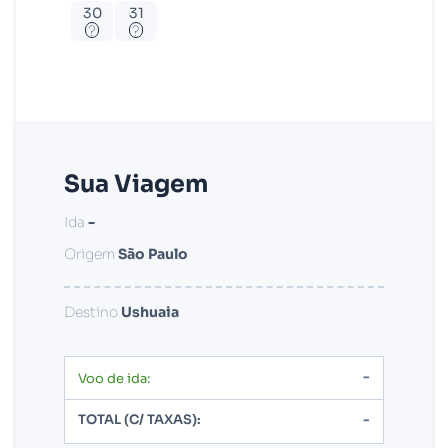
30
31
?
?
Sua Viagem
Ida
-
Origem
São Paulo
Destino
Ushuaia
-
Voo de ida:
TOTAL (C/ TAXAS):
-