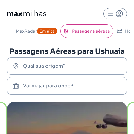
MaxRadar
Em alta
Passagens aéreas
Hot
Passagens Aéreas para Ushuaia
Qual sua origem?
Vai viajar para onde?