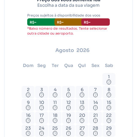
Escolha a data da sua viagem
Brasília (BSB)
Preços sujeitos à disponibilidade dos voos
-
-
-
R$
R$
R$
*Baixo número de resultados. Tente selecionar
outra cidade ou aeroporto.
agosto
2026
dom
seg
ter
qua
qui
sex
sab
1
?
2
3
4
5
6
7
8
?
?
?
?
?
?
?
9
10
11
12
13
14
15
?
?
?
?
?
?
?
16
17
18
19
20
21
22
?
?
?
?
?
?
?
23
24
25
26
27
28
29
?
?
?
?
?
?
?