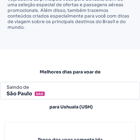
uma seleção especial de ofertas e passagens aéreas
promocionais. Além disso, também trazemos
conteúdos criados especialmente para você com dicas
de viagem sobre os principais destinos do Brasil e do
mundo.
Melhores dias para voar de
Saindo de
São Paulo
SAO
Belo Horizonte - Todos (BHZ)
para
Ushuaia (USH)
São Paulo - Todos (SAO)
Rio de Janeiro - Todos (RIO)
Salvador - Todos (SSA)
Preço dos voos somente ida