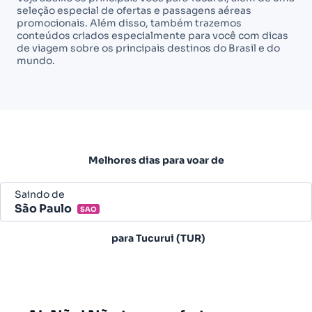
seleção especial de ofertas e passagens aéreas
promocionais. Além disso, também trazemos
conteúdos criados especialmente para você com dicas
de viagem sobre os principais destinos do Brasil e do
mundo.
Melhores dias para voar de
Saindo de
São Paulo
SAO
Belo Horizonte - Todos (BHZ)
para
Tucurui (TUR)
São Paulo - Todos (SAO)
Rio de Janeiro - Todos (RIO)
Salvador - Todos (SSA)