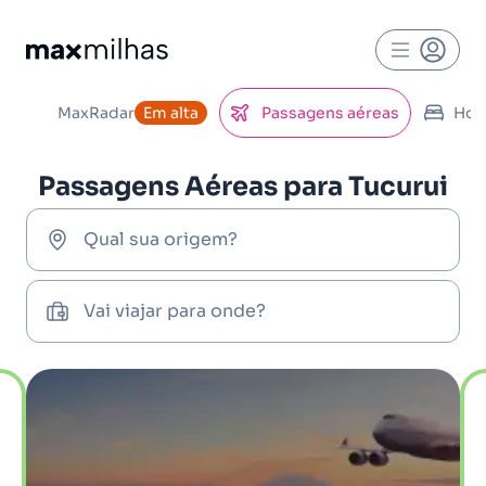
MaxRadar
Em alta
Passagens aéreas
Hot
Passagens Aéreas para Tucurui
Qual sua origem?
Vai viajar para onde?