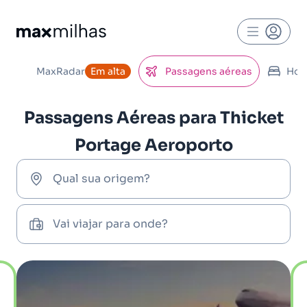
MaxRadar
Em alta
Passagens aéreas
Hot
Passagens Aéreas para Thicket
Portage Aeroporto
Qual sua origem?
Vai viajar para onde?