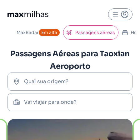
MaxRadar
Em alta
Passagens aéreas
Hot
Passagens Aéreas para Taoxian
Aeroporto
Qual sua origem?
Vai viajar para onde?